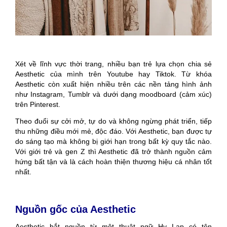
Xét về lĩnh vực thời trang, nhiều bạn trẻ lựa chọn chia sẻ
Aesthetic của mình trên Youtube hay Tiktok. Từ khóa
Aesthetic còn xuất hiện nhiều trên các nền tảng hình ảnh
như Instagram, Tumblr và dưới dạng moodboard (cảm xúc)
trên Pinterest.
Theo đuổi sự cởi mở, tự do và không ngừng phát triển, tiếp
thu những điều mới mẻ, độc đáo. Với Aesthetic, bạn được tự
do sáng tạo mà không bị giới hạn trong bất kỳ quy tắc nào.
Với giới trẻ và gen Z thì Aesthetic đã trở thành nguồn cảm
hứng bất tận và là cách hoàn thiện thương hiệu cá nhân tốt
nhất.
Nguồn gốc của Aesthetic
Aesthetic bắt nguồn từ một thuật ngữ Hy Lạp có tên