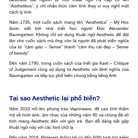
“Aisthetikos”, ý chỉ nhận thức cảm tính thay vì suy nghĩ một
cách lý tính.
Năm 1735, một cuốn sách mang tên “Aesthetica” – Mỹ Học
được viết bởi nhà triết học người Đức Alexander
Baumgarten. Không chỉ sử dụng thuật ngữ Aesthetic để đặt
tên cho cuốn sách mà ông còn là người đã phát triển nghĩa
của từ “cảm giác – Sense” thành “cảm thụ cái đẹp – Sense
of beauty”.
Đến năm 1790, trong cuốn sách của triết gia Kant – Critique
of Judgement cũng sử dụng từ Aesthetic với định nghĩa của
Baumgarten và tiếp tục phổ biến chúng bằng tiếng Anh.
Tại sao Aesthetic lại phổ biến?
Năm 2010 nổi lên phong trào Vaporwave, đề cao tính thẩm
mỹ về hình ảnh, âm nhạc của những năm 90 và chúng đã vô
tình mang Aesthetic đến với giới trẻ. Bạn dễ dàng bắt gặp
thuật ngữ này với các font chữ lạ
Đến năm 2018, Pinterest thống kê có đến 60% lượt tìm kiếm