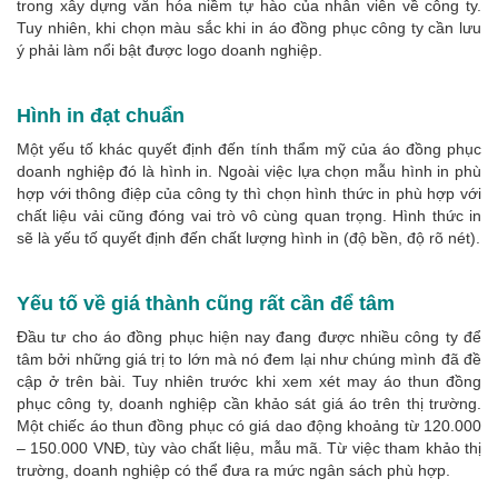
trong xây dựng văn hóa niềm tự hào của nhân viên về công ty.
Tuy nhiên, khi chọn màu sắc khi in áo đồng phục công ty cần lưu
ý phải làm nổi bật được logo doanh nghiệp.
Hình in đạt chuẩn
Một yếu tố khác quyết định đến tính thẩm mỹ của áo đồng phục
doanh nghiệp đó là hình in. Ngoài việc lựa chọn mẫu hình in phù
hợp với thông điệp của công ty thì chọn hình thức in phù hợp với
chất liệu vải cũng đóng vai trò vô cùng quan trọng. Hình thức in
sẽ là yếu tố quyết định đến chất lượng hình in (độ bền, độ rõ nét).
Yếu tố về giá thành cũng rất cần để tâm
Đầu tư cho áo đồng phục hiện nay đang được nhiều công ty để
tâm bởi những giá trị to lớn mà nó đem lại như chúng mình đã đề
cập ở trên bài. Tuy nhiên trước khi xem xét may áo thun đồng
phục công ty, doanh nghiệp cần khảo sát giá áo trên thị trường.
Một chiếc áo thun đồng phục có giá dao động khoảng từ 120.000
– 150.000 VNĐ, tùy vào chất liệu, mẫu mã. Từ việc tham khảo thị
trường, doanh nghiệp có thể đưa ra mức ngân sách phù hợp.