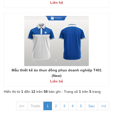
Liên hệ
Mẫu thiết kế áo thun đồng phục doanh nghiệp T401
(New)
Liên hệ
Hiển thị từ
1
đến
12
trên
58
bản ghi - Trang số
1
trên
5
trang
|<<
Trước
1
2
3
4
5
Sau
>>|