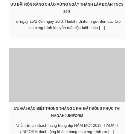
ƯU ĐÃI RỘN RÀNG CHÀO MỪNG NGÀY THÀNH LẬP ĐOÀN TNCS
26/3
Từ ngày 15/2 đến ngày 20/3, Hadahi Uniform gửi đến các lớp
chương trình khuyễn mãi đặc biệt chào [...]
ƯU ĐÃI ĐẶC BIỆT TRONG THÁNG 1 KHI ĐẶT ĐỒNG PHỤC TẠI
HADAHI UNIFORM
Nhằm tri ân khách hàng trong dịp NĂM MỚI 2019, HADAHI
UNIFORM dành tặng khách hàng chương trình ưu [...]