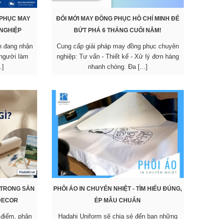
 PHỤC MAY
ĐỔI MỚI MAY ĐỒNG PHỤC HỒ CHÍ MINH ĐỂ
 NGHIỆP
BỨT PHÁ 6 THÁNG CUỐI NĂM!
n đang nhận
Cung cấp giải pháp may đồng phục chuyên
người làm
nghiệp: Tư vấn - Thiết kế - Xử lý đơn hàng
.]
nhanh chóng. Đa [...]
 TRONG SẢN
PHÔI ÁO IN CHUYỂN NHIỆT - TÌM HIỂU ĐÚNG,
 DECOR
ÉP MẪU CHUẨN
 điểm, phân
Hadahi Uniform sẽ chia sẻ đến bạn những