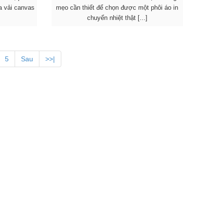
a vải canvas
mẹo cần thiết để chọn được một phôi áo in
chuyển nhiệt thật [...]
5
Sau
>>|