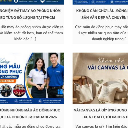
 NGHIỆM ĐẶT MAY ÁO PHÔNG NHÓM
KHÔNG CẦN CHỜ LÂU, ĐỒNG
HEO TỪNG SỐ LƯỢNG TẠI TPHCM
SẴN VẪN ĐẸP VÀ CHUYÊN
 đặt may áo phông nhóm được diễn ra
Các mẫu áo đồng phục may sẵ
và kiểm soát tốt hơn, bạn có thể tham
được nhiều sự quan tâm của 
khảo các [...]
doanh nghiệp trong [..
ƯỚNG NHỮNG MẪU ÁO ĐỒNG PHỤC
VẢI CANVAS LÀ GÌ? ỨNG DỤNG
ỢC ƯA CHUỘNG TẠI HADAHI 2026
XUẤT BALO, TÚI XÁCH &
hật các mẫu áo đồng phục được ưa
Vải canvas là gì? Tìm hiểu đặc