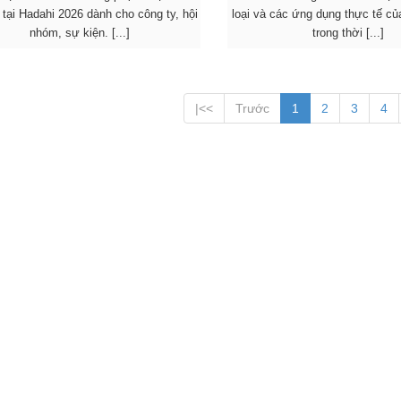
tại Hadahi 2026 dành cho công ty, hội
loại và các ứng dụng thực tế củ
nhóm, sự kiện. [...]
trong thời [...]
|<<
Trước
1
2
3
4