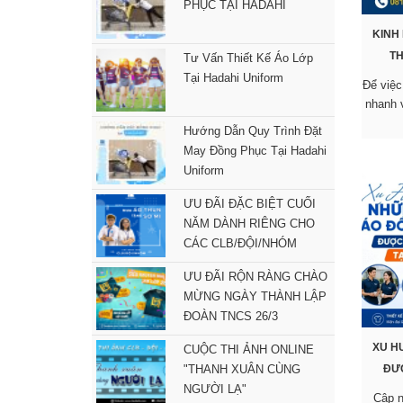
PHỤC TẠI HADAHI
KINH
T
Tư Vấn Thiết Kế Áo Lớp
Tại Hadahi Uniform
Để việc
nhanh 
Hướng Dẫn Quy Trình Đặt
May Đồng Phục Tại Hadahi
Uniform
ƯU ĐÃI ĐẶC BIỆT CUỐI
NĂM DÀNH RIÊNG CHO
CÁC CLB/ĐỘI/NHÓM
ƯU ĐÃI RỘN RÀNG CHÀO
MỪNG NGÀY THÀNH LẬP
ĐOÀN TNCS 26/3
XU H
CUỘC THI ẢNH ONLINE
"THANH XUÂN CÙNG
ĐƯ
NGƯỜI LẠ"
Cập n