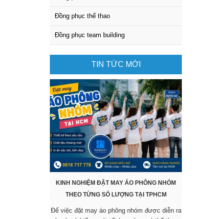
Đồng phục thể thao
Đồng phục team building
TIN TỨC MỚI
KINH NGHIỆM ĐẶT MAY ÁO PHÔNG NHÓM
KHÔNG CẦ
THEO TỪNG SỐ LƯỢNG TẠI TPHCM
SẴN VẪ
Để việc đặt may áo phông nhóm được diễn ra
Các mẫu áo