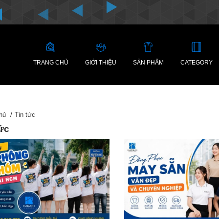
TRANG CHỦ
GIỚI THIỆU
SẢN PHẨM
CATEGORY
hủ
Tin tức
tức