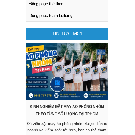
Đồng phục thể thao
Đồng phục team building
TIN TỨC MỚI
KINH NGHIỆM ĐẶT MAY ÁO PHÔNG NHÓM
KHÔNG CẦN 
THEO TỪNG SỐ LƯỢNG TẠI TPHCM
SẴN VẪN 
Để việc đặt may áo phông nhóm được diễn ra
Các mẫu áo đ
nhanh và kiểm soát tốt hơn, bạn có thể tham
được nhiều 