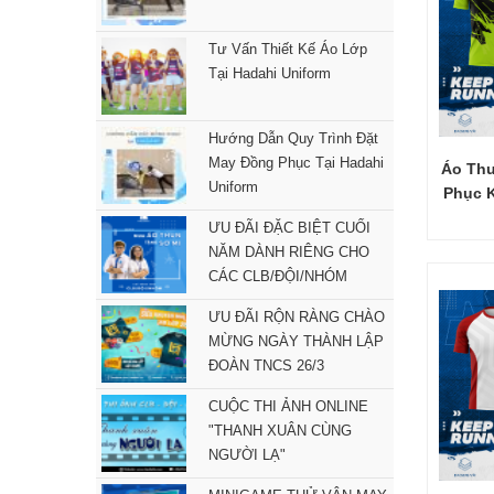
Tư Vấn Thiết Kế Áo Lớp
Tại Hadahi Uniform
Hướng Dẫn Quy Trình Đặt
May Đồng Phục Tại Hadahi
Áo Th
Uniform
Phục 
ƯU ĐÃI ĐẶC BIỆT CUỐI
NĂM DÀNH RIÊNG CHO
CÁC CLB/ĐỘI/NHÓM
ƯU ĐÃI RỘN RÀNG CHÀO
MỪNG NGÀY THÀNH LẬP
ĐOÀN TNCS 26/3
CUỘC THI ẢNH ONLINE
"THANH XUÂN CÙNG
NGƯỜI LẠ"