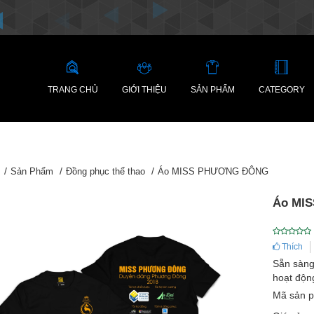
TRANG CHỦ
GIỚI THIỆU
SẢN PHẨM
CATEGORY
Sản Phẩm
Đồng phục thể thao
Áo MISS PHƯƠNG ĐÔNG
Áo MI
Thích
Sẵn sàng 
hoạt độn
Mã sản 