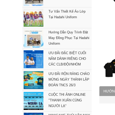
Tư Vấn Thiết Kế Áo Lớp
Tại Hadahi Uniform
Hướng Dẫn Quy Trình Đặt
May Đồng Phục Tại Hadahi
Uniform
ƯU ĐÃI ĐẶC BIỆT CUỐI
NĂM DÀNH RIÊNG CHO
CÁC CLB/ĐỘI/NHÓM
ƯU ĐÃI RỘN RÀNG CHÀO
MỪNG NGÀY THÀNH LẬP
ĐOÀN TNCS 26/3
HƯỚN
CUỘC THI ẢNH ONLINE
"THANH XUÂN CÙNG
NGƯỜI LẠ"