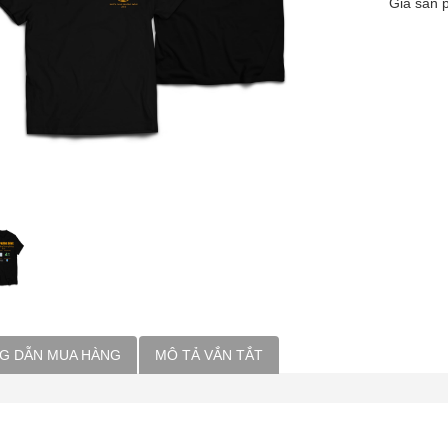
Giá sản
G DẪN MUA HÀNG
MÔ TẢ VẮN TẮT