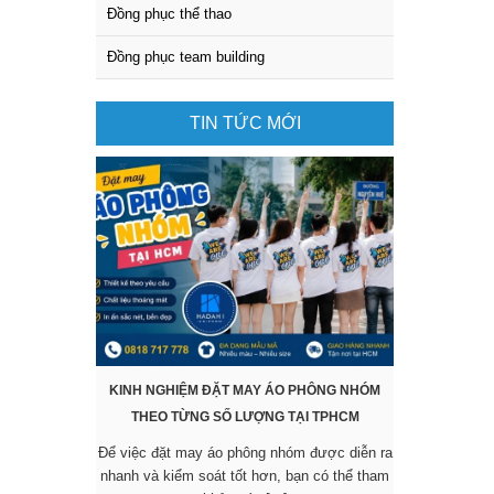
Đồng phục thể thao
Đồng phục team building
TIN TỨC MỚI
KINH NGHIỆM ĐẶT MAY ÁO PHÔNG NHÓM
KHÔNG CẦN 
THEO TỪNG SỐ LƯỢNG TẠI TPHCM
SẴN VẪN 
Để việc đặt may áo phông nhóm được diễn ra
Các mẫu áo đ
nhanh và kiểm soát tốt hơn, bạn có thể tham
được nhiều 