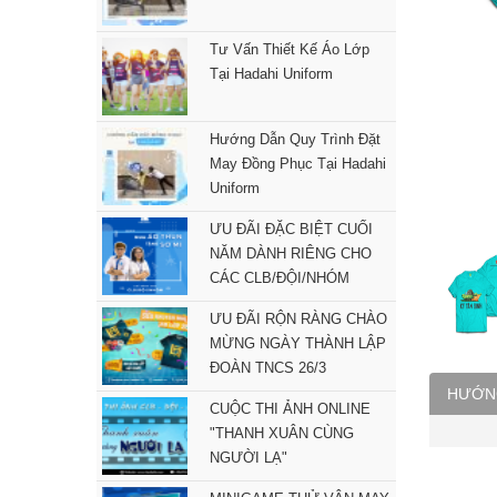
Tư Vấn Thiết Kế Áo Lớp
Tại Hadahi Uniform
Hướng Dẫn Quy Trình Đặt
May Đồng Phục Tại Hadahi
Uniform
ƯU ĐÃI ĐẶC BIỆT CUỐI
NĂM DÀNH RIÊNG CHO
CÁC CLB/ĐỘI/NHÓM
ƯU ĐÃI RỘN RÀNG CHÀO
MỪNG NGÀY THÀNH LẬP
ĐOÀN TNCS 26/3
HƯỚN
CUỘC THI ẢNH ONLINE
"THANH XUÂN CÙNG
NGƯỜI LẠ"