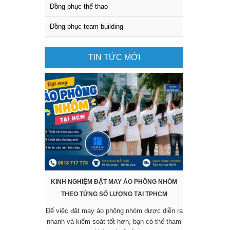
Đồng phục thể thao
Đồng phục team building
TIN TỨC MỚI
KINH NGHIỆM ĐẶT MAY ÁO PHÔNG NHÓM
KHÔNG CẦN 
THEO TỪNG SỐ LƯỢNG TẠI TPHCM
SẴN VẪN 
Để việc đặt may áo phông nhóm được diễn ra
Các mẫu áo đ
nhanh và kiểm soát tốt hơn, bạn có thể tham
được nhiều 