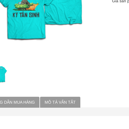
Giá sản
G DẪN MUA HÀNG
MÔ TẢ VẮN TẮT