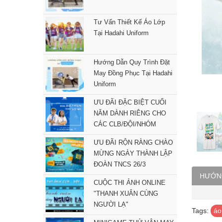
Tư Vấn Thiết Kế Áo Lớp
Tại Hadahi Uniform
Hướng Dẫn Quy Trình Đặt
May Đồng Phục Tại Hadahi
Uniform
ƯU ĐÃI ĐẶC BIỆT CUỐI
NĂM DÀNH RIÊNG CHO
CÁC CLB/ĐỘI/NHÓM
ƯU ĐÃI RỘN RÀNG CHÀO
MỪNG NGÀY THÀNH LẬP
ĐOÀN TNCS 26/3
HƯỚN
CUỘC THI ẢNH ONLINE
"THANH XUÂN CÙNG
NGƯỜI LẠ"
Tags:
áo