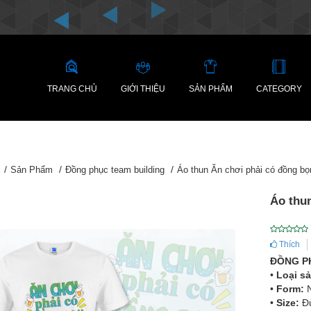
TRANG CHỦ
GIỚI THIỆU
SẢN PHẨM
CATEGORY
Sản Phẩm
Đồng phục team building
Áo thun Ăn chơi phải có đồng bọ
Áo thu
Thích
ĐỒNG PH
•
Loại s
•
Form:
N
•
Size:
Đủ