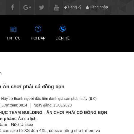
Đăng ký
Đăng nhập
TIN TỨC
HỎI ĐÁP
LIÊN HỆ
n
n Ăn chơi phải có đồng bọn
Hãy trở thành người đầu tiên đánh giá sản phẩm này
(
0
)
Lượt xem: 3814
Ngày đăng: 15/08/2020
ỤC TEAM BUILDING - ĂN CHƠI PHẢI CÓ ĐỒNG BỌN
ản phẩm:
Áo du lịch
am - Nữ / Unisex
 các size từ XS đến 4XL, có size riêng cho trẻ em và