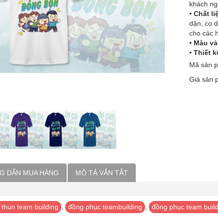
khách ng
•
Chất li
dặn, co d
cho các h
•
Màu vả
•
Thiết kế
Mã sản 
Giá sản
G DẪN MUA HÀNG
MÔ TẢ VẮN TẮT
 thun team building
,
đồng phục teambuilding
,
đồng phục team build