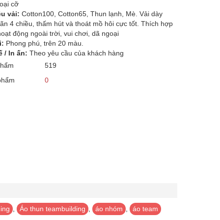
oại cỡ
ệu vải:
Cotton100, Cotton65, Thun lạnh, Mè. Vải dày
ãn 4 chiều, thấm hút và thoát mồ hôi cực tốt. Thích hợp
oạt động ngoài trời, vui chơi, dã ngoại
i:
Phong phú, trên 20 màu.
 / In ấn:
Theo yêu cầu của khách hàng
phẩm
519
 phẩm
0
ing
,
Áo thun teambuilding
,
áo nhóm
,
áo team