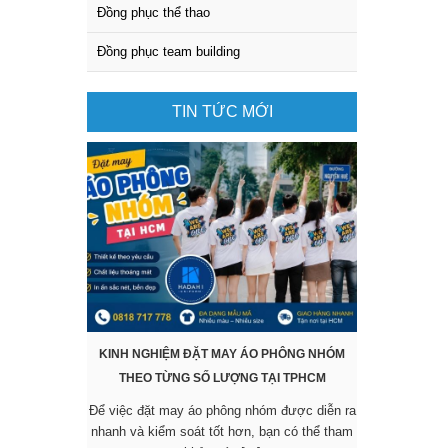
Đồng phục thể thao
Đồng phục team building
TIN TỨC MỚI
KINH NGHIỆM ĐẶT MAY ÁO PHÔNG NHÓM
KHÔNG CẦN 
THEO TỪNG SỐ LƯỢNG TẠI TPHCM
SẴN VẪN 
Để việc đặt may áo phông nhóm được diễn ra
Các mẫu áo đ
nhanh và kiểm soát tốt hơn, bạn có thể tham
được nhiều 