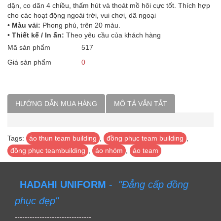
dặn, co dãn 4 chiều, thấm hút và thoát mồ hôi cực tốt. Thích hợp
cho các hoạt động ngoài trời, vui chơi, dã ngoại
•
Màu vải:
Phong phú, trên 20 màu.
•
Thiết kế / In ấn:
Theo yêu cầu của khách hàng
Mã sản phẩm
517
Giá sản phẩm
0
HƯỚNG DẪN MUA HÀNG
MÔ TẢ VẮN TẮT
Tags:
áo thun team building
,
đồng phục team building
,
đồng phục teambuilding
,
áo nhóm
,
áo team
HADAHI UNIFORM
-
"Đẳng cấp đồng
phục đẹp"
-------------------------------