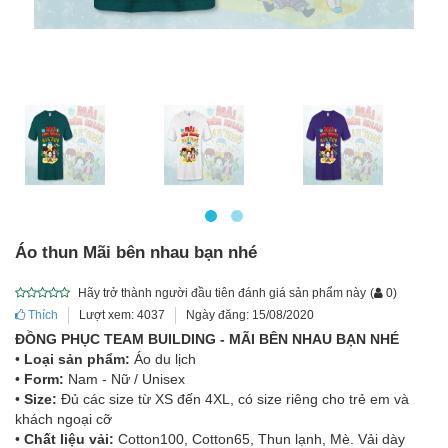
Áo thun Mãi bên nhau bạn nhé
Hãy trở thành người đầu tiên đánh giá sản phẩm này
(
0
)
Thích
Lượt xem: 4037
Ngày đăng: 15/08/2020
ĐỒNG PHỤC TEAM BUILDING - MÃI BÊN NHAU BẠN NHÉ
•
Loại sản phẩm:
Áo du lịch
•
Form:
Nam - Nữ / Unisex
•
Size:
Đủ các size từ XS đến 4XL, có size riêng cho trẻ em và
khách ngoại cỡ
•
Chất liệu vải:
Cotton100, Cotton65, Thun lạnh, Mè. Vải dày