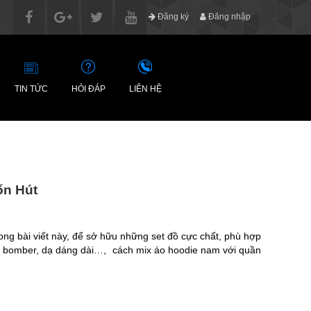
Đăng ký
Đăng nhập
TIN TỨC
HỎI ĐÁP
LIÊN HỆ
ốn Hút
ong bài viết này, để sở hữu những set đồ cực chất, phù hợp
st, bomber, dạ dáng dài…, cách mix áo hoodie nam với quần