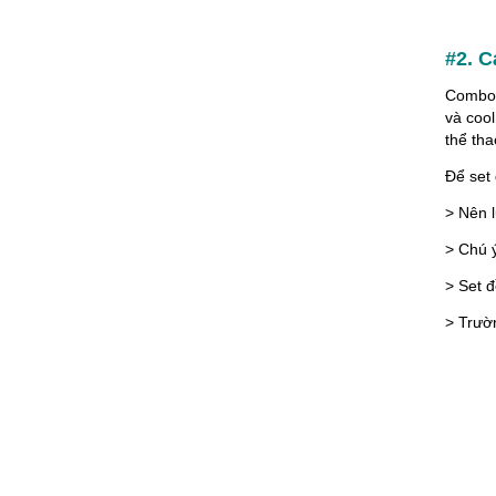
#2. C
Combo 
và cool
thể th
Để set 
> Nên 
> Chú 
> Set đ
> Trườ