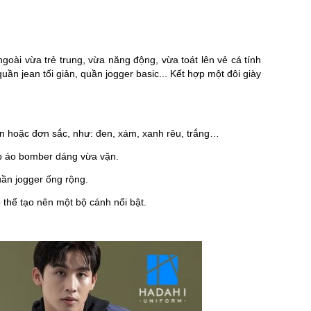
i vừa trẻ trung, vừa năng động, vừa toát lên vẻ cá tính
n jean tối giản, quần jogger basic... Kết hợp một đôi giày
ản hoặc đơn sắc, như: đen, xám, xanh rêu, trắng…
p áo bomber dáng vừa vặn.
uần jogger ống rộng.
 thể tạo nên một bộ cánh nổi bật.