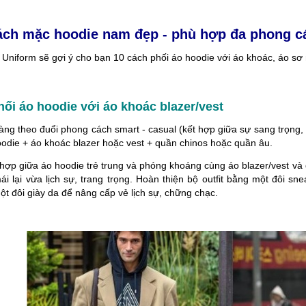
ều sự quan tâm của người làm
nghiệp: Tư vấn - Thiết kế - Xử lý đơn hà
oanh nghiệp trong [...]
nhanh chóng. Đa [...]
ách mặc hoodie nam đẹp - phù hợp đa phong c
 Uniform sẽ gợi ý cho bạn 10 cách phối áo hoodie với áo khoác, áo sơ
hối áo hoodie với áo khoác blazer/vest
ng theo đuổi phong cách smart - casual (kết hợp giữa sự sang trọng, 
oodie + áo khoác blazer hoặc vest + quần chinos hoặc quần âu.
hợp giữa áo hoodie trẻ trung và phóng khoáng cùng áo blazer/vest và 
mái lại vừa lịch sự, trang trọng. Hoàn thiện bộ outfit bằng một đôi 
t đôi giày da để nâng cấp vẻ lịch sự, chững chạc.