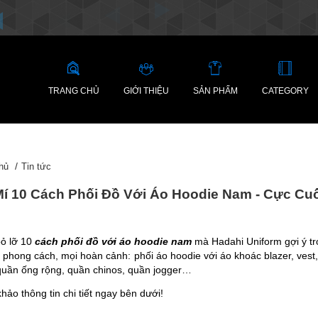
TRANG CHỦ
GIỚI THIỆU
SẢN PHẨM
CATEGORY
hủ
Tin tức
Mí 10 Cách Phối Đồ Với Áo Hoodie Nam - Cực Cu
ỏ lỡ 10
cách phối đồ với áo hoodie nam
mà Hadahi Uniform gợi ý tr
i phong cách, mọi hoàn cảnh: phối áo hoodie với áo khoác blazer, ve
 quần ống rộng, quần chinos, quần jogger…
ảo thông tin chi tiết ngay bên dưới!