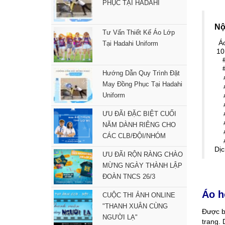
PHỤC TẠI HADAHI
Nộ
Tư Vấn Thiết Kế Áo Lớp
Áo
Tại Hadahi Uniform
10
#1 
#2
Hướng Dẫn Quy Trình Đặt
#
May Đồng Phục Tại Hadahi
#
#
Uniform
#
#
ƯU ĐÃI ĐẶC BIỆT CUỐI
#
NĂM DÀNH RIÊNG CHO
#
CÁC CLB/ĐỘI/NHÓM
#
Dịc
ƯU ĐÃI RỘN RÀNG CHÀO
MỪNG NGÀY THÀNH LẬP
ĐOÀN TNCS 26/3
Áo h
CUỘC THI ẢNH ONLINE
"THANH XUÂN CÙNG
Được bi
NGƯỜI LẠ"
trang. 