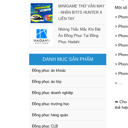
MINIGAME THỬ VẬN MAY
Một số
- NHẬN BITI'S HUNTER X
> Phon
LIỀN TAY
> Phong
Những Thắc Mắc Khi Đặt
Áo Đồng Phục Tại Đồng
> Phong
Phục Hadahi
> Phon
> Phon
DANH MỤC SẢN PHẨM
> Phong
Đồng phục áo khoác
> Phon
Đồng phục áo lớp
> …
Đồng phục doanh nghiệp
➥ Cho 
Đồng phục trường học
thể hiệ
Đồng phục hàng quán
Đồng phục CLB