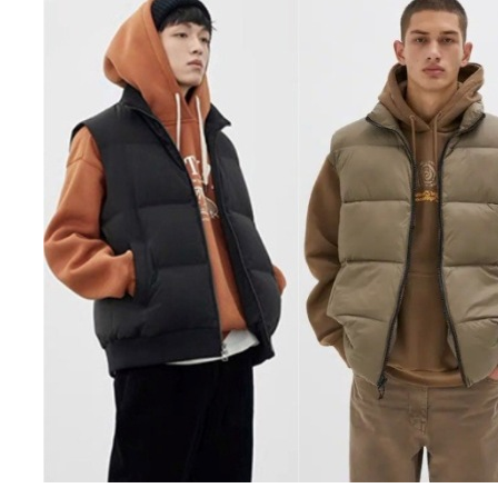
N CHỜ LÂU, ĐỒNG PHỤC MAY
ĐỔI MỚI MAY ĐỒNG PHỤC HỒ CHÍ MINH Đ
N ĐẸP VÀ CHUYÊN NGHIỆP
BỨT PHÁ 6 THÁNG CUỐI NĂM!
 đồng phục may sẵn đang nhận
Cung cấp giải pháp may đồng phục chuyê