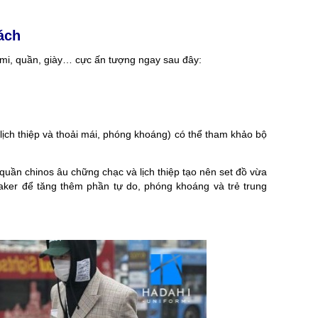
ng
chuộng tại Hadahi 2026 dành cho công ty, hội
loại và các ứng dụng thực
nhóm, sự kiện. [...]
trong thời [.
ách
 mi, quần, giày… cực ấn tượng ngay sau đây:
lịch thiệp và thoải mái, phóng khoáng) có thể tham khảo bộ
quần chinos âu chững chạc và lịch thiệp tạo nên set đồ vừa
sneaker để tăng thêm phần tự do, phóng khoáng và trẻ trung