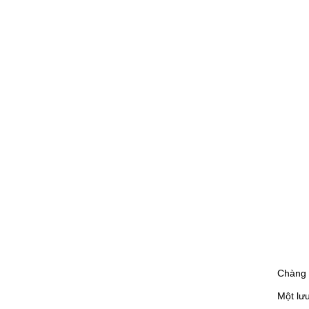
Chàng c
Một lư