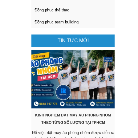
Đồng phục thể thao
Đồng phục team building
TIN TỨC MỚI
KINH NGHIỆM ĐẶT MAY ÁO PHÔNG NHÓM
KHÔNG CẦ
THEO TỪNG SỐ LƯỢNG TẠI TPHCM
SẴN VẪ
Để việc đặt may áo phông nhóm được diễn ra
Các mẫu áo