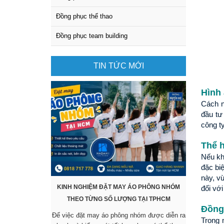
Đồng phục thể thao
Đồng phục team building
TIN TỨC MỚI
Hình 
Cách n
đầu tư
công t
Thể h
Nếu kh
đặc biệ
này, v
KINH NGHIỆM ĐẶT MAY ÁO PHÔNG NHÓM
KHÔNG CẦ
đối vớ
THEO TỪNG SỐ LƯỢNG TẠI TPHCM
SẴN VẪ
Đồng 
Để việc đặt may áo phông nhóm được diễn ra
Các mẫu áo
Trong 