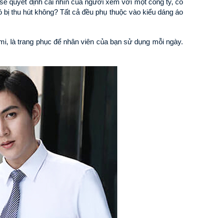
sẽ quyết định cái nhìn của người xem với một công ty, có 
bị thu hút không? Tất cả đều phụ thuộc vào kiểu dáng áo 
i, là trang phục để nhân viên của bạn sử dụng mỗi ngày. 