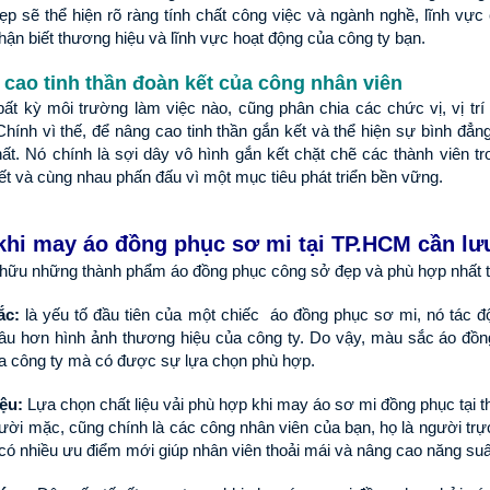
ều sự quan tâm của người làm
nghiệp: Tư vấn - Thiết kế - Xử lý đơn hà
ẹp sẽ thể hiện rõ ràng tính chất công việc và ngành nghề, lĩnh vực 
oanh nghiệp trong [...]
nhanh chóng. Đa [...]
hận biết thương hiệu và lĩnh vực hoạt động của công ty bạn.
cao tinh thần đoàn kết của công nhân viên
bất kỳ môi trường làm việc nào, cũng phân chia các chức vị, vị t
Chính vì thế, để nâng cao tinh thần gắn kết và thể hiện sự bình đẳn
hất. Nó chính là sợi dây vô hình gắn kết chặt chẽ các thành viên tro
ết và cùng nhau phấn đấu vì một mục tiêu phát triển bền vững.
khi may áo đồng phục sơ mi tại TP.HCM cần lư
hữu những thành phẩm áo đồng phục công sở đẹp và phù hợp nhất th
ắc:
 là yếu tố đầu tiên của một chiếc  áo đồng phục sơ mi, nó tác 
âu hơn hình ảnh thương hiệu của công ty. Do vậy, màu sắc áo đồn
a công ty mà có được sự lựa chọn phù hợp.
iệu:
 Lựa chọn chất liệu vải phù hợp khi may áo sơ mi đồng phục tại 
ười mặc, cũng chính là các công nhân viên của bạn, họ là người trực
, có nhiều ưu điểm mới giúp nhân viên thoải mái và nâng cao năng suấ