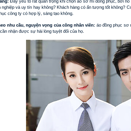
áng:
 Đây yếu tố rất quan trọng khi chọn áo sơ mi đồng phục, bởi nó 
 nghiệp và uy tín hay không? Khách hàng có ấn tượng tốt không? Có 
hục công ty có hợp lý, sáng tạo không.
eo nhu cầu, nguyện vọng của công nhân viên: 
áo đồng phục sơ m
 cần nhận được sự hài lòng tuyệt đối của họ. 