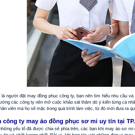
rí là người đặt may đồng phục công ty, bạn nên tìm hiểu nhu cầu và
hường các công ty nên mở cuộc khảo sát thăm dò ý kiến từng cá nh
hân viên mà họ sẽ mặc trong quá trình làm việc, từ đó mới đưa ra q
 công ty may áo đồng phục sơ mi uy tín tại TP
những yếu tố đã được chia sẻ phía trên, các bạn khi may áo sơ mi
y tín và chất lượng nhất. Bởi vì, khi hợp tác với những đơn vị may