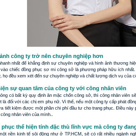
ảnh công ty trở nên chuyên nghiệp hơn
hanh nhất để khẳng định sự chuyên nghiệp và hình ảnh thương hiệu c
 vào chiếc đồng phục sơ mi công sở là phương pháp hữu ích nhất. B
y, họ đều xem xét đến sự chuyên nghiệp và chất lượng dịch vụ của c
iện sự quan tâm của công ty với công nhân viên
ông có bất kỳ quy định ăn mặc chốn công sở, thì công nhân viên sẽ t
t là đối với các chị em phụ nữ. Vì thế, nếu một công ty cấp phát đồng
ừa tiết kiệm được một phần chi phí đầu tư cho trang phục. Điều này 
N CHỜ LÂU, ĐỒNG PHỤC MAY
ĐỔI MỚI MAY ĐỒNG PHỤC HỒ CHÍ MINH Đ
i công nhân viên của mình..
N ĐẸP VÀ CHUYÊN NGHIỆP
BỨT PHÁ 6 THÁNG CUỐI NĂM!
phục thể hiện tính đặc thù lĩnh vực mà công ty đan
 đồng phục may sẵn đang nhận
Cung cấp giải pháp may đồng phục chuyê
một nền kinh tế sôi động như ở TP.HCM, sẽ có rất nhiều ngành ngh