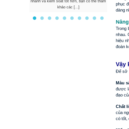
nhanh và kiểm soát tốt hơn, bạn có thể tham
được nhi
phục đ
khảo các [...]
d
dàng n
Nâng 
Trong 
nhau. 
hiệu n
đoàn k
Vậy 
Để sở 
Màu s
được l
đạo củ
Chất l
của ng
có tốt