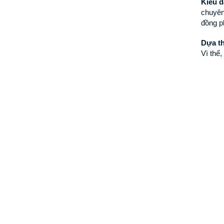
Kiểu d
chuyên
đồng p
Dựa th
Vì thế,