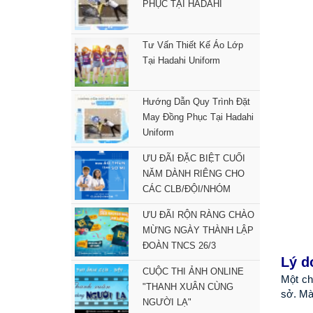
PHỤC TẠI HADAHI
Tư Vấn Thiết Kế Áo Lớp
Tại Hadahi Uniform
Hướng Dẫn Quy Trình Đặt
May Đồng Phục Tại Hadahi
Uniform
ƯU ĐÃI ĐẶC BIỆT CUỐI
NĂM DÀNH RIÊNG CHO
CÁC CLB/ĐỘI/NHÓM
ƯU ĐÃI RỘN RÀNG CHÀO
MỪNG NGÀY THÀNH LẬP
ĐOÀN TNCS 26/3
Lý d
CUỘC THI ẢNH ONLINE
Một ch
"THANH XUÂN CÙNG
sở. Mà 
NGƯỜI LẠ"