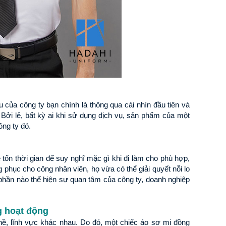
ủa công ty bạn chính là thông qua cái nhìn đầu tiên và 
ởi lẻ, bất kỳ ai khi sử dụng dịch vụ, sản phẩm của một 
ông ty đó.
ốn thời gian để suy nghĩ mặc gì khi đi làm cho phù hợp, 
 phục cho công nhân viên, họ vừa có thể giải quyết nỗi lo 
phần nào thể hiện sự quan tâm của công ty, doanh nghiệp 
Ể
XU HƯỚNG NHỮNG MẪU ÁO ĐỒNG PHỤC
VẢI CANVAS LÀ GÌ? ỨNG
ĐƯỢC ƯA CHUỘNG TẠI HADAHI 2026
XUẤT BALO, TÚI XÁ
g hoạt động
n
Cập nhật các mẫu áo đồng phục được ưa
Vải canvas là gì? Tìm hi
ề, lĩnh vực khác nhau. Do đó, một chiếc áo sơ mi đồng 