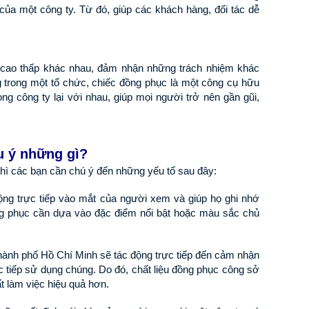
ng
chuộng tại Hadahi 2026 dành cho công ty, hội
loại và các ứng dụng thực
của một công ty. Từ đó, giúp các khách hàng, đối tác dễ 
nhóm, sự kiện. [...]
trong thời [.
rí cao thấp khác nhau, đảm nhận những trách nhiệm khác 
g trong một tổ chức, chiếc đồng phục là một công cụ hữu 
ng công ty lại với nhau, giúp mọi người trở nên gần gũi, 
u ý những gì?
ì các bạn cần chú ý đến những yếu tố sau đây:
động trực tiếp vào mắt của người xem và giúp họ ghi nhớ 
g phục cần dựa vào đặc điểm nổi bật hoặc màu sắc chủ 
thành phố Hồ Chí Minh sẽ tác động trực tiếp đến cảm nhận 
 tiếp sử dụng chúng. Do đó, chất liệu đồng phục công sở 
t làm việc hiệu quả hơn.