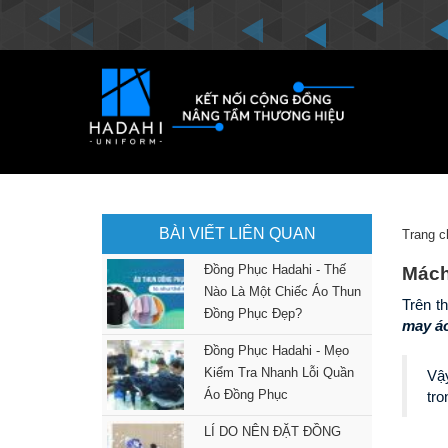
BÀI VIẾT LIÊN QUAN
Trang c
Đồng Phục Hadahi - Thế
Mách
Nào Là Một Chiếc Áo Thun
Đồng Phục Đẹp?
may áo
Đồng Phục Hadahi - Mẹo
Kiểm Tra Nhanh Lỗi Quần
Vậy
Áo Đồng Phục
tro
LÍ DO NÊN ĐẶT ĐỒNG