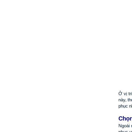
Ở vị t
này, t
phục n
Chọn
Ngoài 
phục u