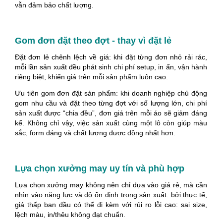
vẫn đảm bảo chất lượng.
Gom đơn đặt theo đợt - thay vì đặt lẻ
Đặt đơn lẻ chênh lệch về giá: khi đặt từng đơn nhỏ rải rác,
mỗi lần sản xuất đều phát sinh chi phí setup, in ấn, vận hành
riêng biệt, khiến giá trên mỗi sản phẩm luôn cao.
Ưu tiên gom đơn đặt sản phẩm: khi doanh nghiệp chủ động
gom nhu cầu và đặt theo từng đợt với số lượng lớn, chi phí
sản xuất được “chia đều”, đơn giá trên mỗi áo sẽ giảm đáng
kể. Không chỉ vậy, việc sản xuất cùng một lô còn giúp màu
sắc, form dáng và chất lượng được đồng nhất hơn.
Lựa chọn xưởng may uy tín và phù hợp
Lựa chọn xưởng may không nên chỉ dựa vào giá rẻ, mà cần
nhìn vào năng lực và độ ổn định trong sản xuất. bởi thực tế,
giá thấp ban đầu có thể đi kèm với rủi ro lỗi cao: sai size,
lệch màu, in/thêu không đạt chuẩn.