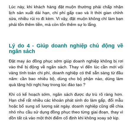
Lúc này, khi khách hàng đặt muộn thường phải chấp nhận
lịch sản xuất dài hạn, chi phí gấp cao và ít thời gian chỉnh
sửa, nhiều rủi ro đi kèm. Vì vậy, đặt muộn không chỉ làm bạn
phải tốn thêm tiền, mà còn tốn thêm sự lo lắng.
Lý do 4 - Giúp doanh nghiệp chủ động về
ngân sách
Đặt may áo đồng phục sớm giúp doanh nghiệp không bị rơi
vào thế bị động về ngân sách. Thay vì đến lúc cần mới vội
vàng tính toán chi phí, doanh nghiệp có thể sẵn sàng từ đầu
năm: cần bao nhiêu bộ, dùng cho bộ phận nào, dùng làm
quà tặng hội nghị hay trong lúc đào tạo ?
Khi có kế hoạch sớm, ngân sách được dự trù rõ ràng hơn.
Hạn chế rất nhiều các khoản phát sinh do làm gấp, đổi mẫu
hoặc bổ sung số lượng sát ngày. doanh nghiệp cũng dễ chia
nhỏ nhu cầu sử dụng đồng phục theo từng giai đoạn, thay vì
dồn tất cả vào một thời điểm cố định khi không xoay sở kịp.