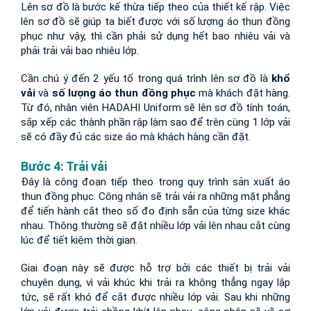
Lên sơ đồ là bước kế thừa tiếp theo của thiết kế rập. Việc 
lên sơ đồ sẽ giúp ta biết được với số lượng áo thun đồng 
phục như vậy, thì cần phải sử dụng hết bao nhiêu vải và 
phải trải vải bao nhiêu lớp.
Cần chú ý đến 2 yếu tố trong quá trình lên sơ đồ là 
khổ 
vải 
và 
số lượng áo thun đồng phục
 mà khách đặt hàng. 
Từ đó, nhân viên HADAHI Uniform sẽ lên sơ đồ tính toán, 
sắp xếp các thành phần rập làm sao để trên cùng 1 lớp vải 
sẽ có đầy đủ các size áo mà khách hàng cần đặt.
Bước 4: Trải vải
Đây là công đoạn tiếp theo trong quy trình sản xuất áo 
thun đồng phục. Công nhân sẽ trải vải ra những mặt phẳng 
để tiến hành cắt theo số đo định sẵn của từng size khác 
nhau. Thông thường sẽ đặt nhiều lớp vải lên nhau cắt cùng 
lúc để tiết kiệm thời gian.
Giai đoạn này sẽ được hỗ trợ bởi các thiết bị trải vải 
chuyên dụng, vì vải khúc khi trải ra không thẳng ngay lập 
tức, sẽ rất khó để cắt được nhiều lớp vải. Sau khi những 