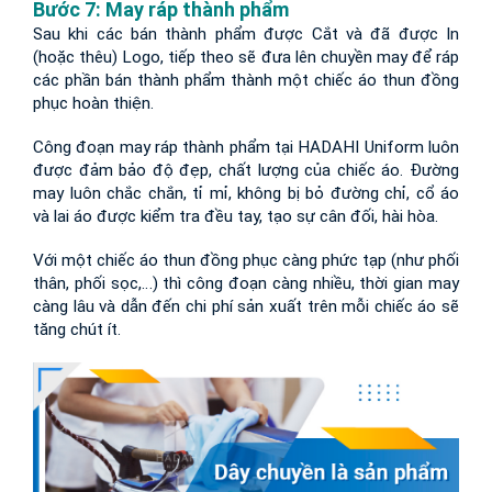
Bước 7: May ráp thành phẩm
Sau khi các bán thành phẩm được Cắt và đã được In 
(hoặc thêu) Logo, tiếp theo sẽ đưa lên chuyền may để ráp 
các phần bán thành phẩm thành một chiếc áo thun đồng 
phục hoàn thiện.
Công đoạn may ráp thành phẩm tại HADAHI Uniform luôn 
được đảm bảo độ đẹp, chất lượng của chiếc áo. Đường 
may luôn chắc chắn, tỉ mỉ, không bị bỏ đường chỉ, cổ áo 
và lai áo được kiểm tra đều tay, tạo sự cân đối, hài hòa.
Với một chiếc áo thun đồng phục càng phức tạp (như phối 
thân, phối sọc,…) thì công đoạn càng nhiều, thời gian may 
càng lâu và dẫn đến chi phí sản xuất trên mỗi chiếc áo sẽ 
tăng chút ít.