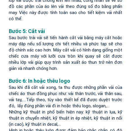
lớp vải được trải chồng khít lên nhau, công nhân sẽ vẽ sơ 
đồ các phần của áo lên vải theo đúng số đo bằng phấn 
may. Việc này được tính toán sao cho tiết kiệm vải nhất 
có thể.
Bước 5: Cắt vải
Sau bước trải vải sẽ tiến hành cắt vải bằng máy cắt hoặc 
máy dập nếu số lượng chi tiết nhiều và phức tạp sẽ cho 
độ chính xác cao hơn. Máy cắt vải có hình dạng giống một 
chiếc cưa máy với lưỡi cưa tròn khi quay sẽ cắt được 
nhiều lớp vải giúp quy trình sản xuất áo thun trở nên đơn 
giản và nhanh chóng hơn.
Bước 6: In hoặc thêu logo
Sau khi đã cắt vải xong, ta thu được những phần vải của 
chiếc áo thun đồng phục như: vải thân trước, vải thân sau, 
vải tay,….Tiếp theo, tùy vào thiết kế đã được duyệt trước 
đó,  lấy đúng phần vải đi in hoặc thêu logo, slogan,…
Những kỹ thuật in phổ biến hiện nay: kỹ thuật in lụa, kỹ 
thuật in chuyển nhiệt, kỹ thuật in ép nhiệt, kỹ thuật in nổi 
(in cao), kỹ thuật in decal,…
Hình in hoặc thêu luôn được đảm bảo chắc chắn, có độ 