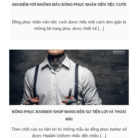
GHI ĐIỂM VỚI NHỮNG MẪU ĐỒNG PHỤC NHÂN VIÊN TIỆC CƯỚI
Đồng phục nhân viên tiệc cưới được hiểu một cách đơn giản là
những bộ trang phục được thiết kế [...]
ĐỒNG PHỤC BARBER SHOP MANG ĐẾN SỰ TIỆN LỢI VÀ THOẢI
MÁI
Then chốt của sự tiện lợi từ những mẫu áo đồng phục barber sẽ
được Hadahi Uniform nhắc đến nhiều [...]