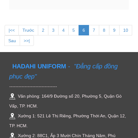
|<<
Trước
2
3
4
5
6
7
8
9
10
Sau
>>|
HADAHI UNIFORM
-
"Đẳng cấp đồng
phục đẹp"
-------------------------------
Văn phòng: 164/9 Đường số 20, Phường 5, Quận Gò
Vấp, TP. HCM.
Xưởng 1: 521 Lê Thị Riêng, Phường Thới An, Quận 12,
TP. HCM.
Xưởng 2: 88C1, Ấp 3 Mười Chín Tháng Năm, Phú