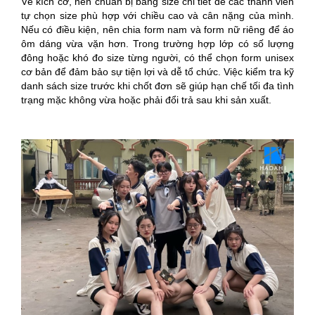
Về kích cỡ, nên chuẩn bị bảng size chi tiết để các thành viên
tự chọn size phù hợp với chiều cao và cân nặng của mình.
Nếu có điều kiện, nên chia form nam và form nữ riêng để áo
ôm dáng vừa vặn hơn. Trong trường hợp lớp có số lượng
đông hoặc khó đo size từng người, có thể chọn form unisex
cơ bản để đảm bảo sự tiện lợi và dễ tổ chức. Việc kiểm tra kỹ
danh sách size trước khi chốt đơn sẽ giúp hạn chế tối đa tình
trạng mặc không vừa hoặc phải đổi trả sau khi sản xuất.