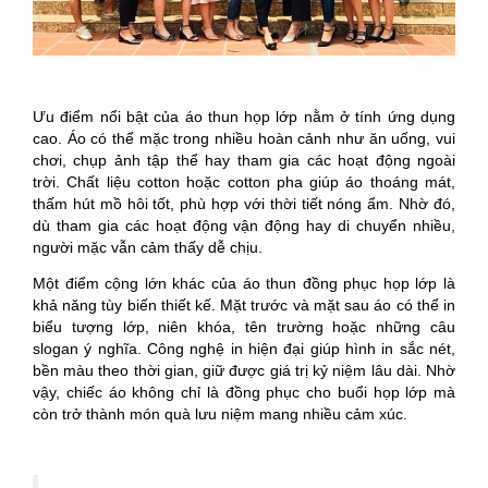
Ưu điểm nổi bật của áo thun họp lớp nằm ở tính ứng dụng
cao. Áo có thể mặc trong nhiều hoàn cảnh như ăn uống, vui
chơi, chụp ảnh tập thể hay tham gia các hoạt động ngoài
trời. Chất liệu cotton hoặc cotton pha giúp áo thoáng mát,
thấm hút mồ hôi tốt, phù hợp với thời tiết nóng ẩm. Nhờ đó,
dù tham gia các hoạt động vận động hay di chuyển nhiều,
người mặc vẫn cảm thấy dễ chịu.
Một điểm cộng lớn khác của áo thun đồng phục họp lớp là
khả năng tùy biến thiết kế. Mặt trước và mặt sau áo có thể in
biểu tượng lớp, niên khóa, tên trường hoặc những câu
slogan ý nghĩa. Công nghệ in hiện đại giúp hình in sắc nét,
bền màu theo thời gian, giữ được giá trị kỷ niệm lâu dài. Nhờ
vậy, chiếc áo không chỉ là đồng phục cho buổi họp lớp mà
còn trở thành món quà lưu niệm mang nhiều cảm xúc.