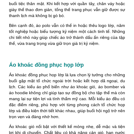
buổi tiệc thân mật. Khi kết hợp với quần tây, chân váy hoặc
giày thể thao đơn giản, tổng thể trang phục vẫn giữ được sự
thanh lịch mà không bị gò bó.
Bên cạnh đó, áo polo vẫn có thể in hoặc thêu logo lớp, năm
tốt nghiệp hoặc biểu tượng kỷ niệm một cách tinh tế. Những
chi tiết nhỏ này giúp chiếc áo trở thành dấu ấn riêng của tập
thể, vừa trang trọng vừa giữ trọn giá trị kỷ niệm.
Áo khoác đồng phục họp lớp
Áo khoác đồng phục họp lớp là lựa chọn lý tưởng cho những
buổi gặp mặt tổ chức ngoài trời hoặc kết hợp dã ngoại, du
lịch. Các kiểu áo phổ biến như áo khoác gió, áo bomber và
áo hoodie không chỉ giúp tạo sự đồng bộ cho tập thể mà còn
mang lại sự tiện lợi và tính thẩm mỹ cao. Mỗi kiểu áo đều có
đặc điểm riêng, phù hợp với từng phong cách tổ chức họp
lớp và điều kiện thời tiết khác nhau, giúp buổi hội ngộ trở nên
trọn vẹn và đáng nhớ hơn.
Áo khoác gió nổi bật với thiết kế mỏng nhẹ, dễ mặc và tiện
lợi khi di chuyển. Chất liệu có khả năng cản gió, hạn nước