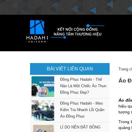
BÀI VIẾT LIÊN QUAN
Trang c
Đồng Phục Hadahi - Thế
Áo Đ
Nào Là Một Chiếc Áo Thun
Đồng Phục Đẹp?
Áo đồ
Đồng Phục Hadahi - Mẹo
hiệu q
Kiểm Tra Nhanh Lỗi Quần
tượng s
Áo Đồng Phục
Trong 
LÍ DO NÊN ĐẶT ĐỒNG
quảng 