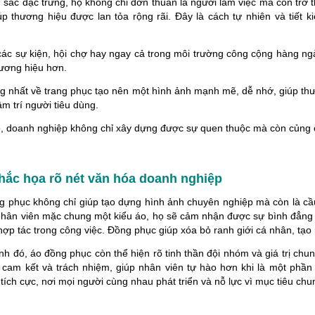
 sắc đặc trưng, họ không chỉ đơn thuần là người làm việc mà còn trở
iúp thương hiệu được lan tỏa rộng rãi. Đây là cách tự nhiên và tiết
các sự kiện, hội chợ hay ngay cả trong môi trường công cộng hàng ng
hương hiệu hơn.
g nhất về trang phục tạo nên một hình ảnh mạnh mẽ, dễ nhớ, giúp thư
âm trí người tiêu dùng.
, doanh nghiệp không chỉ xây dựng được sự quen thuộc mà còn củng cố 
hắc họa rõ nét văn hóa doanh nghiệp
g phục không chỉ giúp tạo dựng hình ảnh chuyên nghiệp mà còn là cầu
 nhân viên mặc chung một kiểu áo, họ sẽ cảm nhận được sự bình đẳng 
hợp tác trong công việc. Đồng phục giúp xóa bỏ ranh giới cá nhân, tạ
nh đó, áo đồng phục còn thể hiện rõ tinh thần đội nhóm và giá trị ch
 cam kết và trách nhiệm, giúp nhân viên tự hào hơn khi là một phầ
tích cực, nơi mọi người cùng nhau phát triển và nỗ lực vì mục tiêu chu