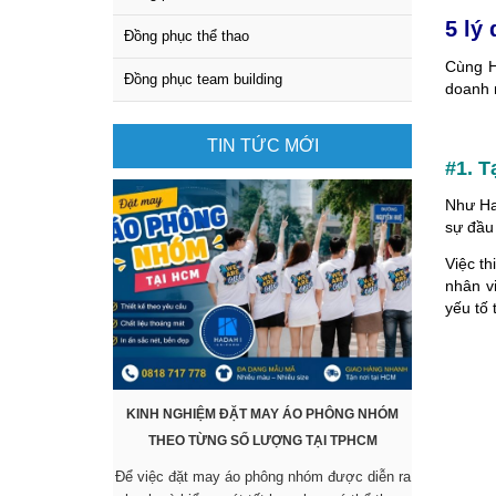
5 lý
Đồng phục thể thao
Cùng H
Đồng phục team building
doanh 
TIN TỨC MỚI
#1. 
Như Ha
sự đầu 
Việc t
nhân vi
yếu tố 
KINH NGHIỆM ĐẶT MAY ÁO PHÔNG NHÓM
KHÔNG CẦ
THEO TỪNG SỐ LƯỢNG TẠI TPHCM
SẴN VẪ
Để việc đặt may áo phông nhóm được diễn ra
Các mẫu áo