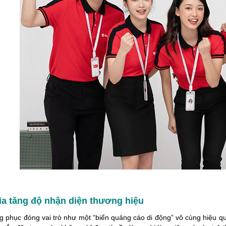
ều sự quan tâm của người làm
nghiệp: Tư vấn - Thiết kế - Xử lý đơn hà
oanh nghiệp trong [...]
nhanh chóng. Đa [...]
ia tăng độ nhận diện thương hiệu
g phục đóng vai trò như một “biển quảng cáo di động” vô cùng hiệu q