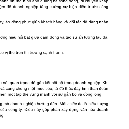
 thành những hình ảnh quảng bá sống động, di chuyển khắp
 kiệm để doanh nghiệp tăng cường sự hiện diện trước công
ày, áo đồng phục giúp khách hàng và đối tác dễ dàng nhận
ơng hiệu nổi bật giữa đám đông và tạo sự ấn tượng lâu dài
vị thế trên thị trường cạnh tranh.
 nối quan trọng để gắn kết nội bộ trong doanh nghiệp. Khi
và cùng chung một mục tiêu, từ đó thúc đẩy tinh thần đoàn
o nên một tập thể vững mạnh với sự gắn bó và đồng lòng.
ung mà doanh nghiệp hướng đến. Mỗi chiếc áo là biểu tượng
n của công ty. Điều này góp phần xây dựng văn hóa doanh
ng.