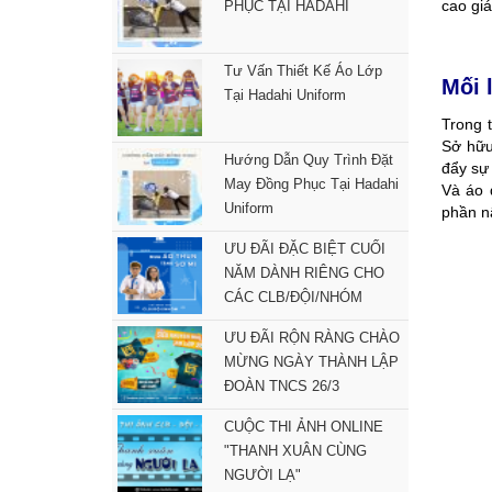
cao gi
PHỤC TẠI HADAHI
Tư Vấn Thiết Kế Áo Lớp
Mối 
Tại Hadahi Uniform
Trong 
Sở hữu
Hướng Dẫn Quy Trình Đặt
đẩy sự 
May Đồng Phục Tại Hadahi
Và áo 
Uniform
phần n
ƯU ĐÃI ĐẶC BIỆT CUỐI
NĂM DÀNH RIÊNG CHO
CÁC CLB/ĐỘI/NHÓM
ƯU ĐÃI RỘN RÀNG CHÀO
MỪNG NGÀY THÀNH LẬP
ĐOÀN TNCS 26/3
CUỘC THI ẢNH ONLINE
"THANH XUÂN CÙNG
NGƯỜI LẠ"