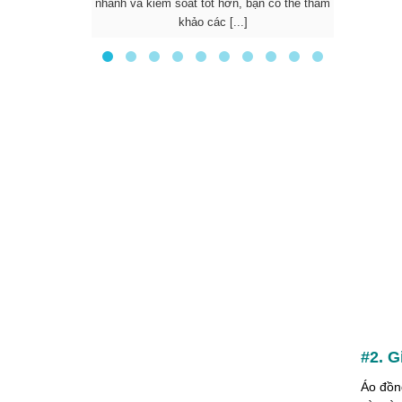
nhanh và kiểm soát tốt hơn, bạn có thể tham
được nhi
khảo các [...]
d
#2. G
Áo đồn