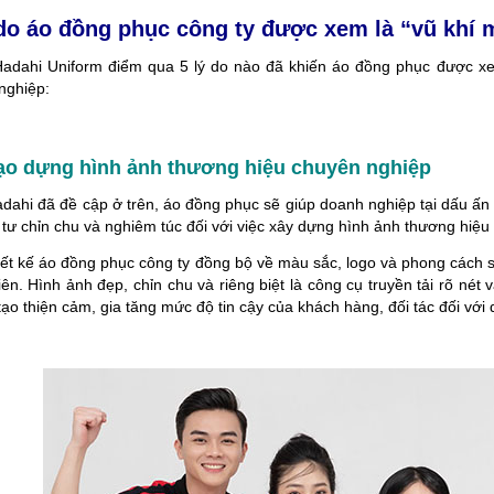
 do áo đồng phục công ty được xem là “vũ khí 
adahi Uniform điểm qua 5 lý do nào đã khiến áo đồng phục được xe
nghiệp:
Tạo dựng hình ảnh thương hiệu chuyên nghiệp
dahi đã đề cập ở trên, áo đồng phục sẽ giúp doanh nghiệp tại dấu ấ
tư chỉn chu và nghiêm túc đối với việc xây dựng hình ảnh thương hiệu
hiết kế áo đồng phục công ty đồng bộ về màu sắc, logo và phong cách 
ên. Hình ảnh đẹp, chỉn chu và riêng biệt là công cụ truyền tải rõ nét
tạo thiện cảm, gia tăng mức độ tin cậy của khách hàng, đối tác đối vớ
N CHỜ LÂU, ĐỒNG PHỤC MAY
ĐỔI MỚI MAY ĐỒNG PHỤC HỒ CHÍ MINH Đ
N ĐẸP VÀ CHUYÊN NGHIỆP
BỨT PHÁ 6 THÁNG CUỐI NĂM!
 đồng phục may sẵn đang nhận
Cung cấp giải pháp may đồng phục chuyê