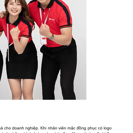
ng
chuộng tại Hadahi 2026 dành cho công ty, hội
loại và các ứng dụng thực
nhóm, sự kiện. [...]
trong thời [.
uả cho doanh nghiệp. Khi nhân viên mặc đồng phục có logo