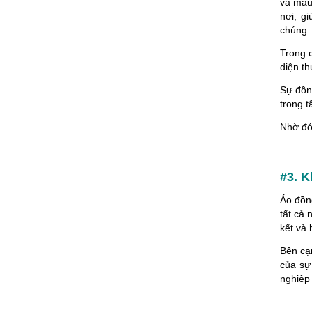
và màu
nơi, g
chúng.
Trong 
diện t
Sự đồn
trong t
Nhờ đó
#3. K
Áo đồn
tất cả
kết và 
Bên cạ
của sự
nghiệp 