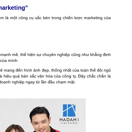
marketing”
m là một công cụ sắc bén trong chiến lược marketing của
n mạnh mẽ, thể hiện sự chuyên nghiệp cũng như khẳng định
 của mình.
sẽ mang đến hình ảnh đẹp, thống nhất của toàn thể đội ngũ
 và hiệu quả bản sắc văn hóa của công ty. Đây chắc chắn là
i doanh nghiệp ngay từ lần đầu chạm mặt.
Ể
XU HƯỚNG NHỮNG MẪU ÁO ĐỒNG PHỤC
VẢI CANVAS LÀ GÌ? ỨNG
ĐƯỢC ƯA CHUỘNG TẠI HADAHI 2026
XUẤT BALO, TÚI XÁ
n
Cập nhật các mẫu áo đồng phục được ưa
Vải canvas là gì? Tìm hi