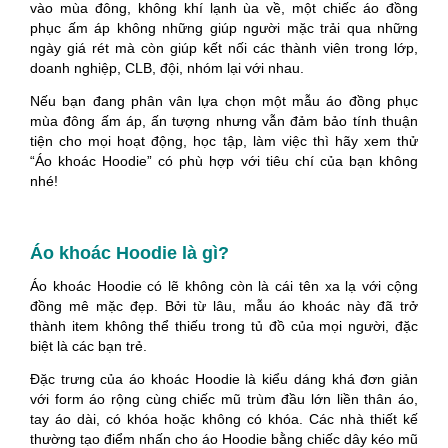
vào mùa đông, không khí lạnh ùa về, một chiếc áo đồng
phục ấm áp không những giúp người mặc trải qua những
ngày giá rét mà còn giúp kết nối các thành viên trong lớp,
doanh nghiệp, CLB, đội, nhóm lại với nhau.
Nếu bạn đang phân vân lựa chọn một mẫu áo đồng phục
mùa đông ấm áp, ấn tượng nhưng vẫn đảm bảo tính thuận
tiện cho mọi hoạt động, học tập, làm việc thì hãy xem thử
“Áo khoác Hoodie” có phù hợp với tiêu chí của bạn không
nhé!
Áo khoác Hoodie là gì?
Áo khoác Hoodie có lẽ không còn là cái tên xa lạ với cộng
đồng mê mặc đẹp. Bởi từ lâu, mẫu áo khoác này đã trở
thành item không thể thiếu trong tủ đồ của mọi người, đặc
biệt là các bạn trẻ.
Đặc trưng của áo khoác Hoodie là kiểu dáng khá đơn giản
với form áo rộng cùng chiếc mũ trùm đầu lớn liền thân áo,
tay áo dài, có khóa hoặc không có khóa. Các nhà thiết kế
thường tạo điểm nhấn cho áo Hoodie bằng chiếc dây kéo mũ