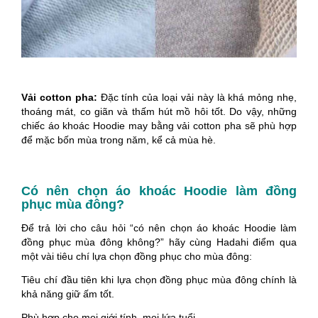
Vải cotton pha:
Đặc tính của loại vải này là khá mỏng nhẹ,
thoáng mát, co giãn và thấm hút mồ hôi tốt. Do vậy, những
chiếc áo khoác Hoodie may bằng vải cotton pha sẽ phù hợp
để mặc bốn mùa trong năm, kể cả mùa hè.
Có nên chọn áo khoác Hoodie làm đồng
phục mùa đông?
Để trả lời cho câu hỏi “có nên chọn áo khoác Hoodie làm
đồng phục mùa đông không?” hãy cùng Hadahi điểm qua
một vài tiêu chí lựa chọn đồng phục cho mùa đông:
Tiêu chí đầu tiên khi lựa chọn đồng phục mùa đông chính là
khả năng giữ ấm tốt.
Phù hợp cho mọi giới tính, mọi lứa tuổi.