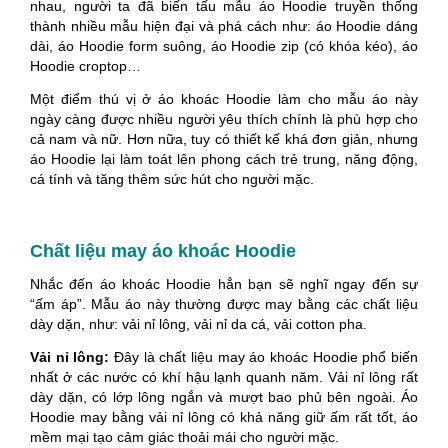
nhau, người ta đã biến tấu mẫu áo Hoodie truyền thống
thành nhiều mẫu hiện đại và phá cách như: áo Hoodie dáng
dài, áo Hoodie form suông, áo Hoodie zip (có khóa kéo), áo
Hoodie croptop…
Một điểm thú vị ở áo khoác Hoodie làm cho mẫu áo này
ngày càng được nhiều người yêu thích chính là phù hợp cho
cả nam và nữ. Hơn nữa, tuy có thiết kế khá đơn giản, nhưng
áo Hoodie lại làm toát lên phong cách trẻ trung, năng động,
cá tính và tăng thêm sức hút cho người mặc.
Chất liệu may áo khoác Hoodie
Nhắc đến áo khoác Hoodie hẳn bạn sẽ nghĩ ngay đến sự
“ấm áp”. Mẫu áo này thường được may bằng các chất liệu
dày dặn, như: vải nỉ lông, vải nỉ da cá, vải cotton pha.
Vải nỉ lông:
Đây là chất liệu may áo khoác Hoodie phổ biến
nhất ở các nước có khí hậu lạnh quanh năm. Vải nỉ lông rất
dày dặn, có lớp lông ngắn và mượt bao phủ bên ngoài.
Áo
Hoodie may bằng vải nỉ lông có khả năng giữ ấm rất tốt, áo
mềm mại tạo cảm giác thoải mái cho người mặc.