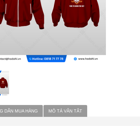
G DẪN MUA HÀNG
MÔ TẢ VẮN TẮT