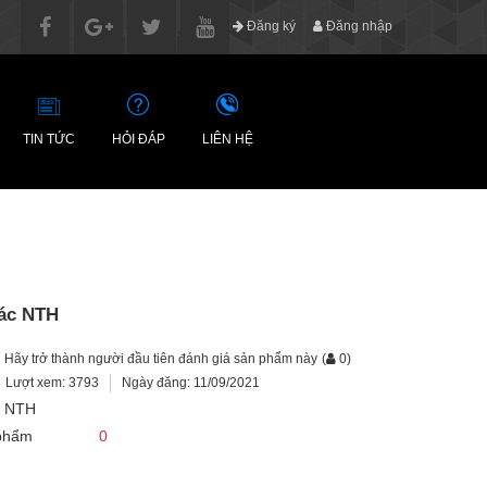
Đăng ký
Đăng nhập
TIN TỨC
HỎI ĐÁP
LIÊN HỆ
ác NTH
Hãy trở thành người đầu tiên đánh giá sản phẩm này
(
0
)
Lượt xem: 3793
Ngày đăng: 11/09/2021
c NTH
 phẩm
0