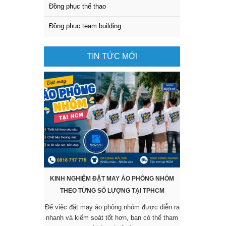
Đồng phục thể thao
Đồng phục team building
TIN TỨC MỚI
KINH NGHIỆM ĐẶT MAY ÁO PHÔNG NHÓM
KHÔNG CẦN 
THEO TỪNG SỐ LƯỢNG TẠI TPHCM
SẴN VẪN 
Để việc đặt may áo phông nhóm được diễn ra
Các mẫu áo đ
nhanh và kiểm soát tốt hơn, bạn có thể tham
được nhiều 