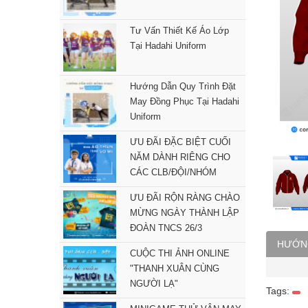
Tư Vấn Thiết Kế Áo Lớp
Tại Hadahi Uniform
Hướng Dẫn Quy Trình Đặt
May Đồng Phục Tại Hadahi
Uniform
ƯU ĐÃI ĐẶC BIỆT CUỐI
NĂM DÀNH RIÊNG CHO
CÁC CLB/ĐỘI/NHÓM
ƯU ĐÃI RỘN RÀNG CHÀO
MỪNG NGÀY THÀNH LẬP
ĐOÀN TNCS 26/3
HƯỚN
CUỘC THI ẢNH ONLINE
"THANH XUÂN CÙNG
NGƯỜI LẠ"
Tags: