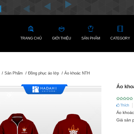
TRANG CHỦ
GIỚI THIỆU
SẢN PHẨM
CATEGORY
Sản Phẩm
Đồng phục áo lớp
Áo khoác NTH
Áo kho
Thích
Áo khoá
Giá sản