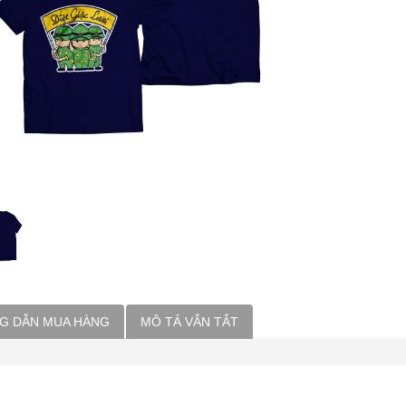
G DẪN MUA HÀNG
MÔ TẢ VẮN TẮT