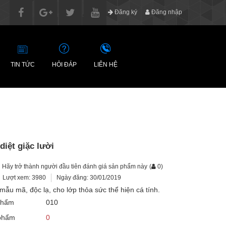
Đăng ký
Đăng nhập
TIN TỨC
HỎI ĐÁP
LIÊN HỆ
diệt giặc lười
Hãy trở thành người đầu tiên đánh giá sản phẩm này
(
0
)
Lượt xem: 3980
Ngày đăng: 30/01/2019
ẫu mã, độc lạ, cho lớp thỏa sức thể hiện cá tính.
phẩm
010
 phẩm
0