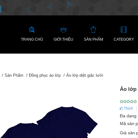
TRANG CHỦ
GIỚI THIỆU
SẢN PHẨM
CATEGORY
Sản Phẩm
Đồng phục áo lớp
Áo lớp diệt giặc lười
Áo lớp 
Thích
Đa dạng m
Mã sản 
Giá sản