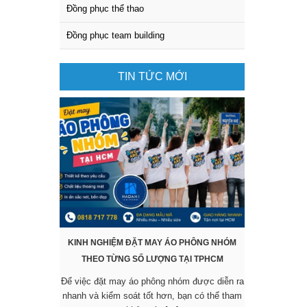
Đồng phục thể thao
Đồng phục team building
TIN TỨC MỚI
KINH NGHIỆM ĐẶT MAY ÁO PHÔNG NHÓM
KHÔNG CẦN 
THEO TỪNG SỐ LƯỢNG TẠI TPHCM
SẴN VẪN 
Để việc đặt may áo phông nhóm được diễn ra
Các mẫu áo đ
nhanh và kiểm soát tốt hơn, bạn có thể tham
được nhiều 