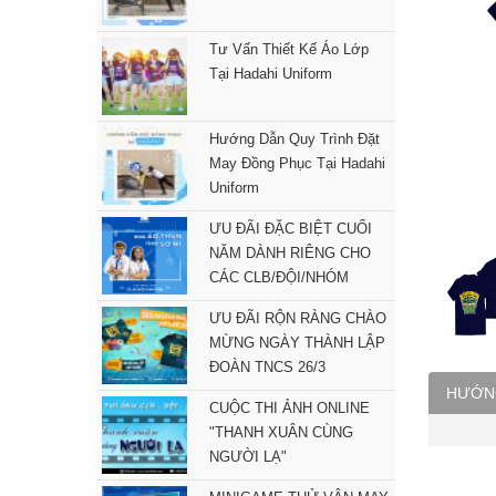
Tư Vấn Thiết Kế Áo Lớp
Tại Hadahi Uniform
Hướng Dẫn Quy Trình Đặt
May Đồng Phục Tại Hadahi
Uniform
ƯU ĐÃI ĐẶC BIỆT CUỐI
NĂM DÀNH RIÊNG CHO
CÁC CLB/ĐỘI/NHÓM
ƯU ĐÃI RỘN RÀNG CHÀO
MỪNG NGÀY THÀNH LẬP
ĐOÀN TNCS 26/3
HƯỚN
CUỘC THI ẢNH ONLINE
"THANH XUÂN CÙNG
NGƯỜI LẠ"