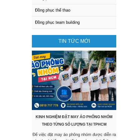
Đồng phục thể thao
Đồng phục team building
TIN TỨC MỚI
KINH NGHIỆM ĐẶT MAY ÁO PHÔNG NHÓM
KHÔNG CẦ
THEO TỪNG SỐ LƯỢNG TẠI TPHCM
SẴN VẪ
Để việc đặt may áo phông nhóm được diễn ra
Các mẫu áo