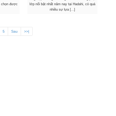
ể chọn được
lớp nổi bật nhất năm nay tại Hadahi, có quá
nhiều sự lựa [...]
5
Sau
>>|