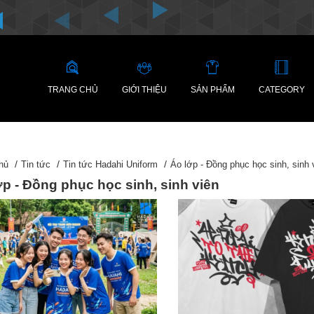
TRANG CHỦ
GIỚI THIỆU
SẢN PHẨM
CATEGORY
hủ
Tin tức
Tin tức Hadahi Uniform
Áo lớp - Đồng phục học sinh, sinh 
ớp - Đồng phục học sinh, sinh viên