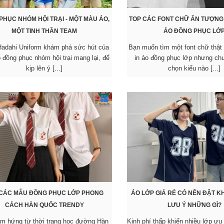
PHỤC NHÓM HỘI TRẠI - MỘT MÀU ÁO,
TOP CÁC FONT CHỮ ẤN TƯỢNG 
MỘT TINH THẦN TEAM
ÁO ĐỒNG PHỤC LỚ
adahi Uniform khám phá sức hút của
Bạn muốn tìm một font chữ thật
 đồng phục nhóm hội trại mang lại, để
in áo đồng phục lớp nhưng chư
kịp lên ý [...]
chọn kiểu nào [...]
 CÁC MẪU ĐỒNG PHỤC LỚP PHONG
ÁO LỚP GIÁ RẺ CÓ NÊN ĐẶT 
CÁCH HÀN QUỐC TRENDY
LƯU Ý NHỮNG GÌ?
m hứng từ thời trang học đường Hàn
Kinh phí thấp khiến nhiều lớp ưu 