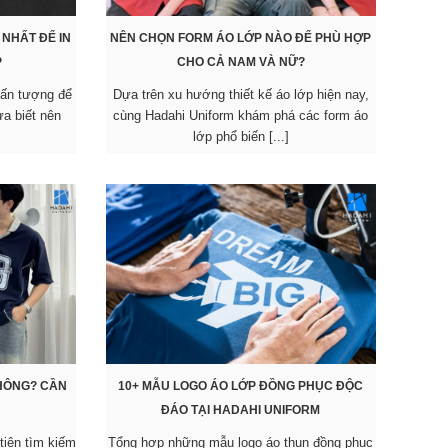
NHẤT ĐỂ IN
NÊN CHỌN FORM ÁO LỚP NÀO ĐỂ PHÙ HỢP
P
CHO CẢ NAM VÀ NỮ?
 ấn tượng để
Dựa trên xu hướng thiết kế áo lớp hiện nay,
a biết nên
cùng Hadahi Uniform khám phá các form áo
lớp phổ biến [...]
KHÔNG? CẦN
10+ MẪU LOGO ÁO LỚP ĐỒNG PHỤC ĐỘC
ĐÁO TẠI HADAHI UNIFORM
tiên tìm kiếm
Tổng hợp những mẫu logo áo thun đồng phục