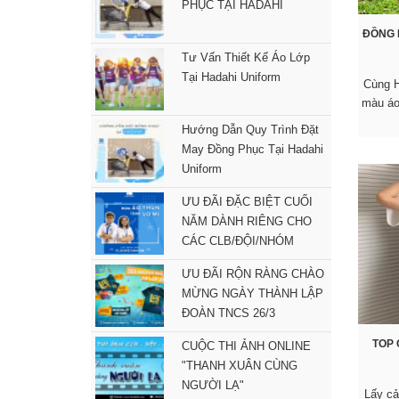
PHỤC TẠI HADAHI
ĐỒNG 
Tư Vấn Thiết Kế Áo Lớp
Tại Hadahi Uniform
Cùng H
màu áo
Hướng Dẫn Quy Trình Đặt
May Đồng Phục Tại Hadahi
Uniform
ƯU ĐÃI ĐẶC BIỆT CUỐI
NĂM DÀNH RIÊNG CHO
CÁC CLB/ĐỘI/NHÓM
ƯU ĐÃI RỘN RÀNG CHÀO
MỪNG NGÀY THÀNH LẬP
ĐOÀN TNCS 26/3
TOP
CUỘC THI ẢNH ONLINE
"THANH XUÂN CÙNG
NGƯỜI LẠ"
Lấy cả