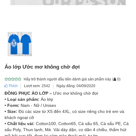
Áo lớp Ước mơ không chờ đợi
Hãy trở thành người đầu tiên đánh giá sản phẩm này
(
0
)
Thích
Lượt xem: 2542
Ngày đăng: 04/09/2020
ĐỒNG PHỤC ÁO LỚP –
Ước mơ không chờ đợi
•
Loại sản phẩm:
Áo lớp
•
Form:
Nam - Nữ / Unisex
•
Size:
Đủ các size từ XS đến 4XL, có size riêng cho trẻ em và
khách ngoại cỡ
•
Chất liệu vải:
Cotton100, Cotton65, Cá sấu 65, Cá sấu PE, Cá
sấu Poly, Thun lạnh, Mè. Vải dày dặn, co dãn 4 chiều, thấm hút
mồ hôi cực tốt, đem lại cảm giác thoải mái, tự tin.