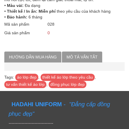
•
Màu vải:
Đa dạng
•
Thiết kế / In ấn: Miễn phí
theo yêu cầu của khách hàng
•
Bảo hành:
6 tháng
Mã sản phẩm
028
Giá sản phẩm
0
HƯỚNG DẪN MUA HÀNG
MÔ TẢ VẮN TẮT
Tags:
áo lớp đẹp
,
thiết kế áo lớp theo yêu cầu
,
tư vấn thiết kế áo lớp
,
đồng phục lớp đẹp
HADAHI UNIFORM
-
"Đẳng cấp đồng
phục đẹp"
-------------------------------