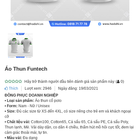
Áo Thun Funtech
Hãy trở thành người đầu tiên đánh giá sản phẩm này
(
0
)
Thích
Lượt xem: 2946
Ngày đăng: 19/03/2021
ĐỒNG PHỤC DOANH NGHIỆP
•
Loại sản phẩm:
Áo thun cổ polo
•
Form:
Nam - Nữ / Unisex
•
Size:
Đủ các size từ XS đến 4XL, có size riêng cho trẻ em và khách ngoại
cỡ
•
Chất liệu vải:
Cotton100, Cotton65, Cá sấu 65, Cá sấu PE, Cá sấu Poly,
Thun lạnh, Mè. Vải dày dặn, co dãn 4 chiều, thấm hút mồ hôi cực tốt, đem lại
cảm giác thoải mái, tự tin.
•
Màu vải:
Đa dạng