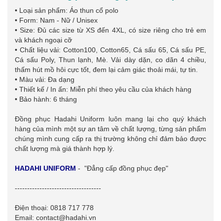
• Loại sản phẩm: Áo thun cổ polo
• Form: Nam - Nữ / Unisex
• Size: Đủ các size từ XS đến 4XL, có size riêng cho trẻ em
và khách ngoại cỡ
• Chất liệu vải: Cotton100, Cotton65, Cá sấu 65, Cá sấu PE,
Cá sấu Poly, Thun lạnh, Mè. Vải dày dặn, co dãn 4 chiều,
thấm hút mồ hôi cực tốt, đem lại cảm giác thoải mái, tự tin.
• Màu vải: Đa dạng
• Thiết kế / In ấn: Miễn phí theo yêu cầu của khách hàng
• Bảo hành: 6 tháng
Đồng phục Hadahi Uniform luôn mang lại cho quý khách
hàng của mình một sự an tâm về chất lượng, từng sản phẩm
chúng mình cung cấp ra thị trường không chỉ đảm bảo được
chất lượng mà giá thành hợp lý.
HADAHI UNIFORM
- "Đẳng cấp đồng phục đẹp"
-----------------------------------
Điện thoại: 0818 717 778
Email: contact@hadahi.vn