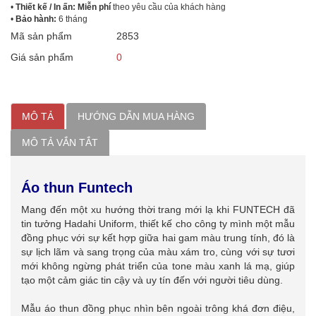
•
Thiết kế / In ấn: Miễn phí
theo yêu cầu của khách hàng
•
Bảo hành:
6 tháng
Mã sản phẩm
2853
Giá sản phẩm
0
MÔ TẢ
HƯỚNG DẪN MUA HÀNG
MÔ TẢ VẮN TẮT
Áo thun Funtech
Mang đến một xu hướng thời trang mới lạ khi FUNTECH đã
tin tưởng Hadahi Uniform, thiết kế cho công ty mình một mẫu
đồng phục với sự kết hợp giữa hai gam màu trung tính, đó là
sự lịch lãm và sang trọng của màu xám tro, cùng với sự tươi
mới không ngừng phát triển của tone màu xanh lá mạ, giúp
tạo một cảm giác tin cậy và uy tín đến với người tiêu dùng.
Mẫu áo thun đồng phục nhìn bên ngoài trông khá đơn điệu,