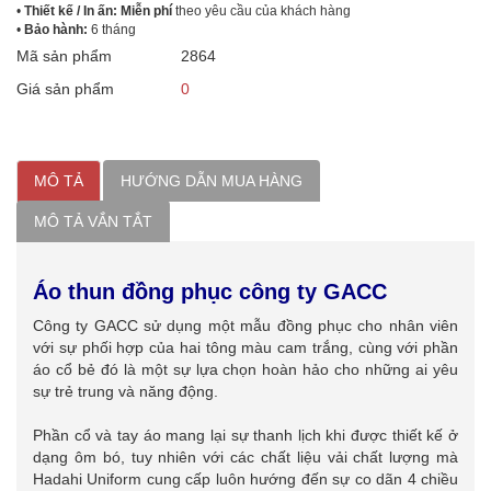
•
Thiết kế / In ấn: Miễn phí
theo yêu cầu của khách hàng
•
Bảo hành:
6 tháng
Mã sản phẩm
2864
Giá sản phẩm
0
MÔ TẢ
HƯỚNG DẪN MUA HÀNG
MÔ TẢ VẮN TẮT
Áo thun đồng phục công ty GACC
Công ty GACC sử dụng một mẫu đồng phục cho nhân viên
với sự phối hợp của hai tông màu cam trắng, cùng với phần
áo cổ bẻ đó là một sự lựa chọn hoàn hảo cho những ai yêu
sự trẻ trung và năng động.
Phần cổ và tay áo mang lại sự thanh lịch khi được thiết kế ở
dạng ôm bó, tuy nhiên với các chất liệu vải chất lượng mà
Hadahi Uniform cung cấp luôn hướng đến sự co dãn 4 chiều