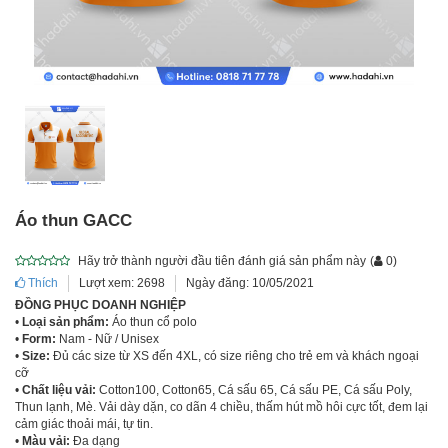
Áo thun GACC
Hãy trở thành người đầu tiên đánh giá sản phẩm này
(
0
)
Thích
Lượt xem: 2698
Ngày đăng: 10/05/2021
ĐỒNG PHỤC DOANH NGHIỆP
•
Loại sản phẩm:
Áo thun cổ polo
•
Form:
Nam - Nữ / Unisex
•
Size:
Đủ các size từ XS đến 4XL, có size riêng cho trẻ em và khách ngoại
cỡ
•
Chất liệu vải:
Cotton100, Cotton65, Cá sấu 65, Cá sấu PE, Cá sấu Poly,
Thun lạnh, Mè. Vải dày dặn, co dãn 4 chiều, thấm hút mồ hôi cực tốt, đem lại
cảm giác thoải mái, tự tin.
•
Màu vải:
Đa dạng