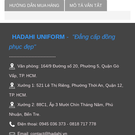
HƯỚNG DẪN MUA HÀNG
MÔ TẢ VẮN TẮT
HADAHI UNIFORM
-
"Đẳng cấp đồng
phục đẹp"
-------------------------------
Văn phòng: 164/9 Đường số 20, Phường 5, Quận Gò
Vấp, TP. HCM.
Xưởng 1: 521 Lê Thị Riêng, Phường Thới An, Quận 12,
TP. HCM.
Xưởng 2: 88C1, Ấp 3 Mười Chín Tháng Năm, Phú
Nhuận, Bến Tre.
Điện thoại: ‭0945 036 373‬ - 0818 717 778
Email: contact@hadahi.vn