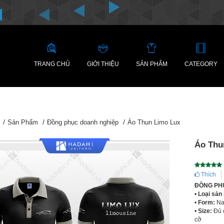
TRANG CHỦ
GIỚI THIỆU
SẢN PHẨM
CATEGORY
Sản Phẩm
Đồng phục doanh nghiệp
Áo Thun Limo Lux
Áo Thu
Thích
ĐỒNG PH
•
Loại sản
•
Form:
Na
•
Size:
Đủ c
cỡ