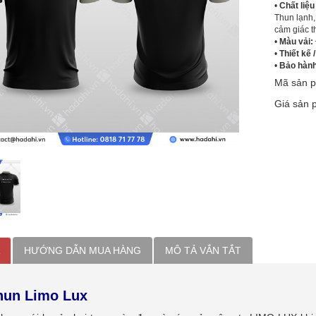
•
Chất liệu
Thun lạnh,
cảm giác th
•
Màu vải:
•
Thiết kế /
•
Bảo hàn
Mã sản 
Giá sản
HƯỚNG DẪN MUA HÀNG
MÔ TẢ VẮN TẮT
hun Limo Lux