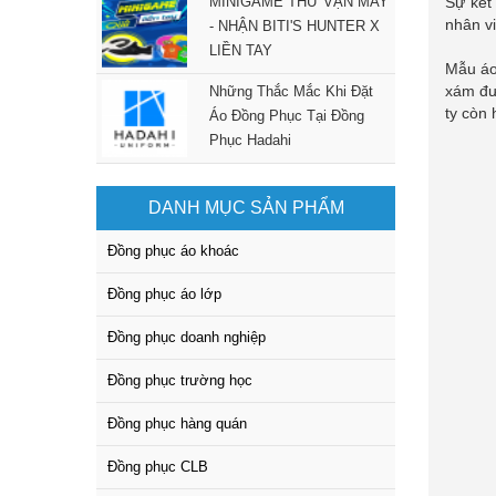
MINIGAME THỬ VẬN MAY
Sự kết
nhân vi
- NHẬN BITI'S HUNTER X
LIỀN TAY
Mẫu áo
xám đư
Những Thắc Mắc Khi Đặt
ty còn 
Áo Đồng Phục Tại Đồng
Phục Hadahi
DANH MỤC SẢN PHẨM
Đồng phục áo khoác
Đồng phục áo lớp
Đồng phục doanh nghiệp
Đồng phục trường học
Đồng phục hàng quán
Đồng phục CLB