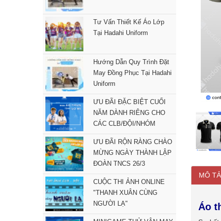
Tư Vấn Thiết Kế Áo Lớp
Tại Hadahi Uniform
Hướng Dẫn Quy Trình Đặt
May Đồng Phục Tại Hadahi
Uniform
ƯU ĐÃI ĐẶC BIỆT CUỐI
NĂM DÀNH RIÊNG CHO
CÁC CLB/ĐỘI/NHÓM
ƯU ĐÃI RỘN RÀNG CHÀO
MỪNG NGÀY THÀNH LẬP
ĐOÀN TNCS 26/3
MÔ TẢ
CUỘC THI ẢNH ONLINE
"THANH XUÂN CÙNG
NGƯỜI LẠ"
Áo t