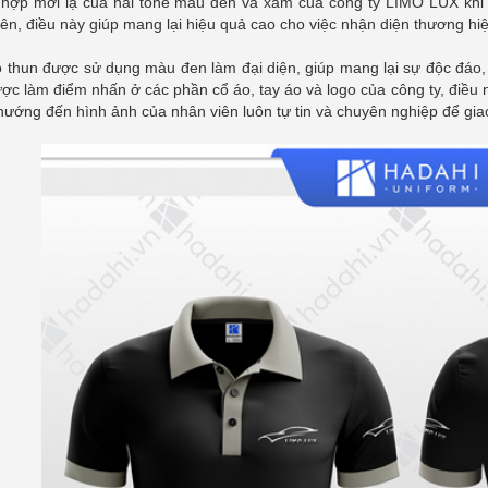
 hợp mới lạ của hai tone màu đen và xám của công ty LIMO LUX khi t
ên, điều này giúp mang lại hiệu quả cao cho việc nhận diện thương hiệ
 thun được sử dụng màu đen làm đại diện, giúp mang lại sự độc đáo,
ợc làm điểm nhấn ở các phần cổ áo, tay áo và logo của công ty, điều 
hướng đến hình ảnh của nhân viên luôn tự tin và chuyên nghiệp để gia