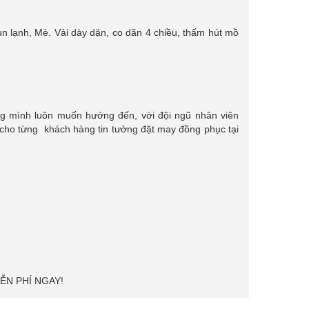
nhóm, sự kiện. [...]
trong thời [...]
un lạnh, Mè. Vải dày dặn, co dãn 4 chiều, thấm hút mồ
ng mình luôn muốn hướng đến, với đội ngũ nhân viên
ho từng khách hàng tin tưởng đặt may đồng phục tại
ỄN PHÍ NGAY!