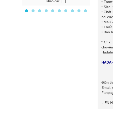
khảo các [...]
doan
• Form
• Size:
• Chất 
hôi cực
• Màu 
• Thiết
• Bảo 
“ Chất
chuyên
Hadahi
HADAH
---------
Điện t
Email:
Fanpa
LIÊN 