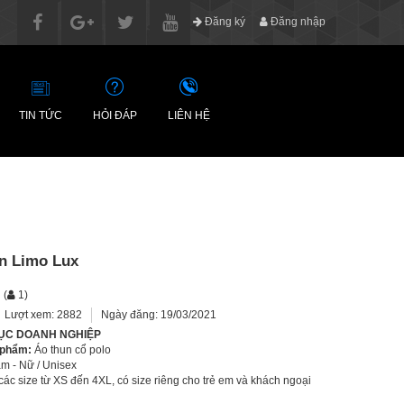
Đăng ký
Đăng nhập
TIN TỨC
HỎI ĐÁP
LIÊN HỆ
n Limo Lux
(
1
)
Lượt xem: 2882
Ngày đăng: 19/03/2021
ỤC DOANH NGHIỆP
 phẩm:
Áo thun cổ polo
m - Nữ / Unisex
ác size từ XS đến 4XL, có size riêng cho trẻ em và khách ngoại