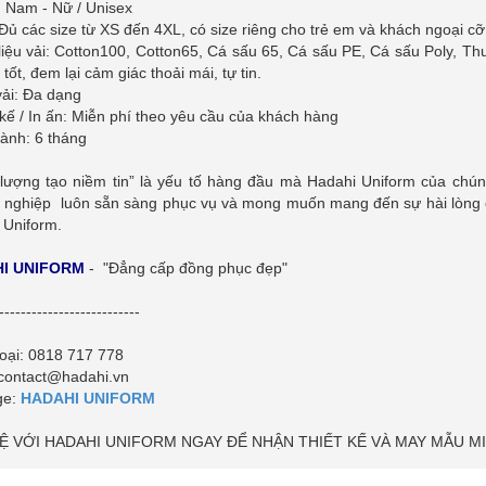
h nghiệp trong [...]
nhanh chóng. Đa [...]
: Nam - Nữ / Unisex
 Đủ các size từ XS đến 4XL, có size riêng cho trẻ em và khách ngoại cỡ
liệu vải: Cotton100, Cotton65, Cá sấu 65, Cá sấu PE, Cá sấu Poly, Th
 tốt, đem lại cảm giác thoải mái, tự tin.
vải: Đa dạng
 kế / In ấn: Miễn phí theo yêu cầu của khách hàng
hành: 6 tháng
 lượng tạo niềm tin” là yếu tố hàng đầu mà Hadahi Uniform của chú
 nghiệp luôn sẵn sàng phục vụ và mong muốn mang đến sự hài lòng c
 Uniform.
I UNIFORM
- "Đẳng cấp đồng phục đẹp"
--------------------------
hoại: 0818 717 778
 contact@hadahi.vn
ge:
HADAHI UNIFORM
HỆ VỚI HADAHI UNIFORM NGAY ĐỂ NHẬN THIẾT KẾ VÀ MAY MẪU MI