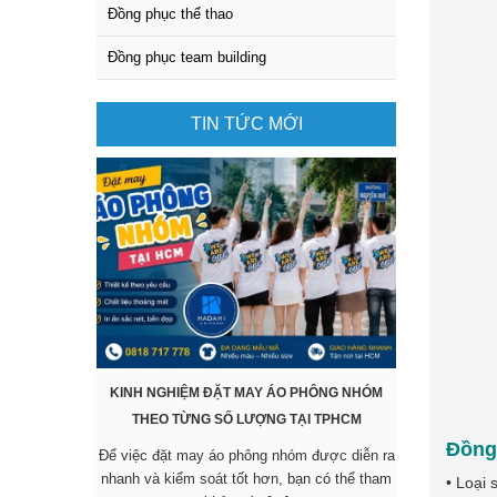
Đồng phục thể thao
Đồng phục team building
TIN TỨC MỚI
KINH NGHIỆM ĐẶT MAY ÁO PHÔNG NHÓM
KHÔNG CẦN 
THEO TỪNG SỐ LƯỢNG TẠI TPHCM
SẴN VẪN 
Đồng
Để việc đặt may áo phông nhóm được diễn ra
Các mẫu áo đ
nhanh và kiểm soát tốt hơn, bạn có thể tham
được nhiều 
• Loại 