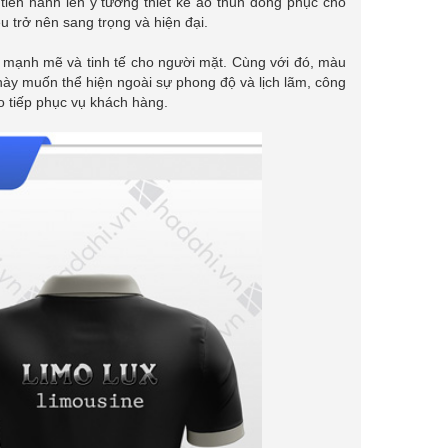
iến hành lên ý tưởng thiết kế áo thun đồng phục cho
u trở nên sang trọng và hiện đại.
 mạnh mẽ và tinh tế cho người mặt. Cùng với đó, màu
này muốn thể hiện ngoài sự phong độ và lịch lãm, công
o tiếp phục vụ khách hàng.