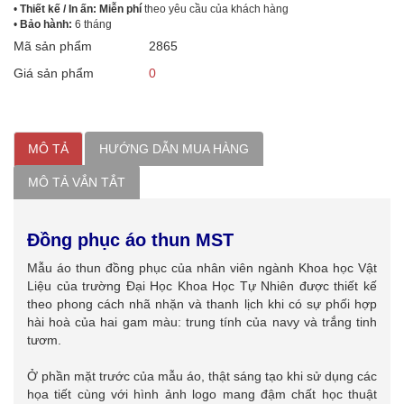
•
Thiết kế / In ấn: Miễn phí
theo yêu cầu của khách hàng
•
Bảo hành:
6 tháng
Mã sản phẩm
2865
Giá sản phẩm
0
MÔ TẢ
HƯỚNG DẪN MUA HÀNG
MÔ TẢ VẮN TẮT
Đồng phục áo thun MST
Mẫu áo thun đồng phục của nhân viên ngành Khoa học Vật
Liệu của trường Đại Học Khoa Học Tự Nhiên được thiết kế
theo phong cách nhã nhặn và thanh lịch khi có sự phối hợp
hài hoà của hai gam màu: trung tính của navy và trắng tinh
tươm.
Ở phần mặt trước của mẫu áo, thật sáng tạo khi sử dụng các
họa tiết cùng với hình ảnh logo mang đậm chất học thuật