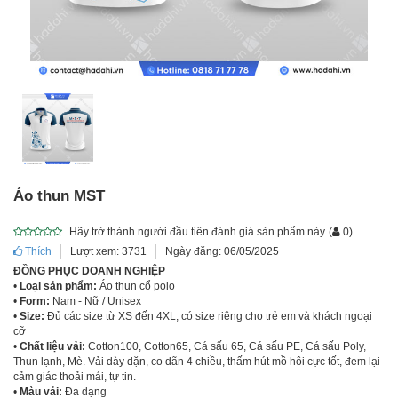
Áo thun MST
Hãy trở thành người đầu tiên đánh giá sản phẩm này
(
0
)
Thích
Lượt xem: 3731
Ngày đăng: 06/05/2025
ĐỒNG PHỤC DOANH NGHIỆP
•
Loại sản phẩm:
Áo thun cổ polo
•
Form:
Nam - Nữ / Unisex
•
Size:
Đủ các size từ XS đến 4XL, có size riêng cho trẻ em và khách ngoại
cỡ
•
Chất liệu vải:
Cotton100, Cotton65, Cá sấu 65, Cá sấu PE, Cá sấu Poly,
Thun lạnh, Mè. Vải dày dặn, co dãn 4 chiều, thấm hút mồ hôi cực tốt, đem lại
cảm giác thoải mái, tự tin.
•
Màu vải:
Đa dạng