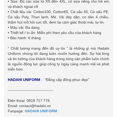
• Size: Đủ các size từ XS đến 4XL, có size riêng cho trẻ em
và khách ngoại cỡ
• Chất liệu vải: Cotton100, Cotton65, Cá sấu 65, Cá sấu PE,
Cá sấu Poly, Thun lạnh, Mè. Vải dày dặn, co dãn 4 chiều,
thấm hút mồ hôi cực tốt, đem lại cảm giác thoải mái, tự tin.
• Màu vải: Đa dạng
• Thiết kế / In ấn: Miễn phí theo yêu cầu của khách hàng
• Bảo hành: 6 tháng
“ Chất lượng mang đến độ uy tín “ là những gì mà Hadahi
Uniform chúng tôi đang luôn muốn hướng đến. Sự hài lòng
và tin tưởng của khách hàng trong từng sản phẩm luôn chính
là nguồn động lực giúp công ty ngày càng mạnh mẽ và phát
triển hơn.
HADAHI UNIFORM
- "Đẳng cấp đồng phục đẹp"
-----------------------------------
Điện thoại: 0818 717 778
Email: contact@hadahi.vn
Fanpage:
HADAHI UNIFORM