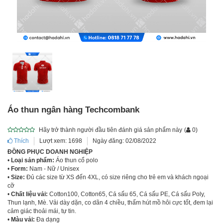
Áo thun ngân hàng Techcombank
Hãy trở thành người đầu tiên đánh giá sản phẩm này
(
0
)
Thích
Lượt xem: 1698
Ngày đăng: 02/08/2022
ĐỒNG PHỤC DOANH NGHIỆP
•
Loại sản phẩm:
Áo thun cổ polo
•
Form:
Nam - Nữ / Unisex
•
Size:
Đủ các size từ XS đến 4XL, có size riêng cho trẻ em và khách ngoại
cỡ
•
Chất liệu vải:
Cotton100, Cotton65, Cá sấu 65, Cá sấu PE, Cá sấu Poly,
Thun lạnh, Mè. Vải dày dặn, co dãn 4 chiều, thấm hút mồ hôi cực tốt, đem lại
cảm giác thoải mái, tự tin.
•
Màu vải:
Đa dạng