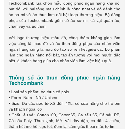
Techcombank lựa chọn mẫu đồng phục ngân hàng khá nổi
bật đối với hai tông màu chính là hồng nhạt và đỏ dành cho
áo sơ mi và áo thun làm nổi bật logo thương hiệu. Bộ đồng
phục của Techcombank gồm có áo sơ mi, cà vạt quần âu,
chân váy và áo thun.
Với logo thương hiệu màu đỏ, cộng thêm không gian làm
việc cũng là màu đỏ và áo thun đồng phục của nhân viên
ngân hàng cũng là màu đỏ tạo sự liên kết giữa các bộ phận
làm cho ngân hàng nổi bật, tạo ấn tượng với mọi người đặc
biệt là khách hàng giúp cho nhân viên làm việc hiệu quả.
Thông số áo thun đồng phục ngân hàng
Techcombank
• Loại sản phẩm: Áo thun cổ polo
• Form: Nam - Nữ / Unisex
• Size: Đủ các size từ XS đến 4XL, có size riêng cho trẻ em
và khách ngoại cỡ
• Chất liệu vải: Cotton100, Cotton65, Cá sấu 65, Cá sấu PE,
Cá sấu Poly, Thun lạnh, Mè. Vải dày dặn, co dãn 4 chiều,
thấm hút mồ hôi cực tốt, đem lại cảm giác thoải mái, tự tin.