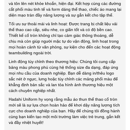
và tôn lên nét khỏe khoắn, hiện đại. Kết hợp cùng các đường
cắt phối màu tinh tế và form dáng thể thao, chiếc áo mang lại
diện mạo tràn đầy năng lượng và sự gắn kết cho tập thể.
Tối ưu sự thoải mái và linh hoạt: Được trang bị chất liệu vải
thể thao cao cấp, siêu nhẹ, co giãn tốt và có độ bền cao.
Thiết kế cổ tròn không chỉ tạo cảm giác thông thoáng, dễ
chịu mà còn giúp người mặc tự do vận động, linh hoạt trong
mọi hoàn cảnh từ văn phòng, sự kiện cho đến các hoạt động
teambuilding ngoài trời.
Linh động tùy chỉnh theo thương hiệu: Chúng tôi cung cấp
bảng màu phong phú cùng hệ thống size đa dạng, đáp ứng
mọi nhu cầu của doanh nghiệp. Bạn dễ dàng in/thêu logo
sắc nét ở ngực, lưng hoặc tùy chỉnh các mảng phối màu để
khẳng định bản sắc và lan tỏa hình ảnh thương hiệu một
cách chuyên nghiệp nhất.
Hadahi Uniform hy vọng rằng mẫu áo thun thể thao cổ tròn
mới sẽ là sự lựa chọn hoàn hảo để khơi dậy năng lượng tích
cực cho doanh nghiệp của bạn. Hãy để chúng tôi đồng hành
cùng bạn kiến tạo một môi trường làm việc trẻ trung, gắn kết
và đầy nhiệt huyết!