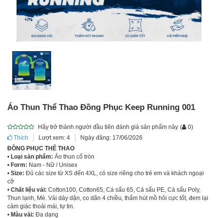
Áo Thun Thể Thao Đồng Phục Keep Running 001
Hãy trở thành người đầu tiên đánh giá sản phẩm này
(
0
)
Thích
Lượt xem: 4
Ngày đăng: 17/06/2026
ĐỒNG PHỤC THỂ THAO
•
Loại sản phẩm:
Áo thun cổ tròn
•
Form:
Nam - Nữ / Unisex
•
Size:
Đủ các size từ XS đến 4XL, có size riêng cho trẻ em và khách ngoại
cỡ
•
Chất liệu vải:
Cotton100, Cotton65, Cá sấu 65, Cá sấu PE, Cá sấu Poly,
Thun lạnh, Mè. Vải dày dặn, co dãn 4 chiều, thấm hút mồ hôi cực tốt, đem lại
cảm giác thoải mái, tự tin.
•
Màu vải:
Đa dạng