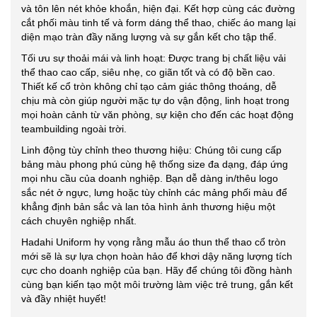
và tôn lên nét khỏe khoắn, hiện đại. Kết hợp cùng các đường
cắt phối màu tinh tế và form dáng thể thao, chiếc áo mang lại
diện mạo tràn đầy năng lượng và sự gắn kết cho tập thể.
Tối ưu sự thoải mái và linh hoạt: Được trang bị chất liệu vải
thể thao cao cấp, siêu nhẹ, co giãn tốt và có độ bền cao.
Thiết kế cổ tròn không chỉ tạo cảm giác thông thoáng, dễ
chịu mà còn giúp người mặc tự do vận động, linh hoạt trong
mọi hoàn cảnh từ văn phòng, sự kiện cho đến các hoạt động
teambuilding ngoài trời.
Linh động tùy chỉnh theo thương hiệu: Chúng tôi cung cấp
bảng màu phong phú cùng hệ thống size đa dạng, đáp ứng
mọi nhu cầu của doanh nghiệp. Bạn dễ dàng in/thêu logo
sắc nét ở ngực, lưng hoặc tùy chỉnh các mảng phối màu để
khẳng định bản sắc và lan tỏa hình ảnh thương hiệu một
cách chuyên nghiệp nhất.
Hadahi Uniform hy vọng rằng mẫu áo thun thể thao cổ tròn
mới sẽ là sự lựa chọn hoàn hảo để khơi dậy năng lượng tích
cực cho doanh nghiệp của bạn. Hãy để chúng tôi đồng hành
cùng bạn kiến tạo một môi trường làm việc trẻ trung, gắn kết
và đầy nhiệt huyết!