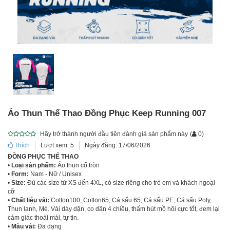
Áo Thun Thể Thao Đồng Phục Keep Running 007
Hãy trở thành người đầu tiên đánh giá sản phẩm này
(
0
)
Thích
Lượt xem: 5
Ngày đăng: 17/06/2026
ĐỒNG PHỤC THỂ THAO
•
Loại sản phẩm:
Áo thun cổ tròn
•
Form:
Nam - Nữ / Unisex
•
Size:
Đủ các size từ XS đến 4XL, có size riêng cho trẻ em và khách ngoại
cỡ
•
Chất liệu vải:
Cotton100, Cotton65, Cá sấu 65, Cá sấu PE, Cá sấu Poly,
Thun lạnh, Mè. Vải dày dặn, co dãn 4 chiều, thấm hút mồ hôi cực tốt, đem lại
cảm giác thoải mái, tự tin.
•
Màu vải:
Đa dạng