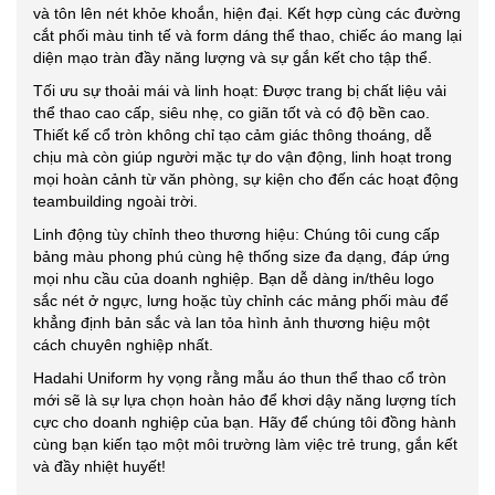
và tôn lên nét khỏe khoắn, hiện đại. Kết hợp cùng các đường
cắt phối màu tinh tế và form dáng thể thao, chiếc áo mang lại
diện mạo tràn đầy năng lượng và sự gắn kết cho tập thể.
Tối ưu sự thoải mái và linh hoạt: Được trang bị chất liệu vải
thể thao cao cấp, siêu nhẹ, co giãn tốt và có độ bền cao.
Thiết kế cổ tròn không chỉ tạo cảm giác thông thoáng, dễ
chịu mà còn giúp người mặc tự do vận động, linh hoạt trong
mọi hoàn cảnh từ văn phòng, sự kiện cho đến các hoạt động
teambuilding ngoài trời.
Linh động tùy chỉnh theo thương hiệu: Chúng tôi cung cấp
bảng màu phong phú cùng hệ thống size đa dạng, đáp ứng
mọi nhu cầu của doanh nghiệp. Bạn dễ dàng in/thêu logo
sắc nét ở ngực, lưng hoặc tùy chỉnh các mảng phối màu để
khẳng định bản sắc và lan tỏa hình ảnh thương hiệu một
cách chuyên nghiệp nhất.
Hadahi Uniform hy vọng rằng mẫu áo thun thể thao cổ tròn
mới sẽ là sự lựa chọn hoàn hảo để khơi dậy năng lượng tích
cực cho doanh nghiệp của bạn. Hãy để chúng tôi đồng hành
cùng bạn kiến tạo một môi trường làm việc trẻ trung, gắn kết
và đầy nhiệt huyết!