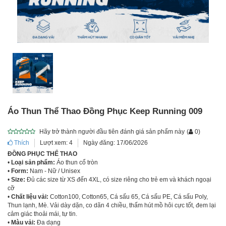
Áo Thun Thể Thao Đồng Phục Keep Running 009
Hãy trở thành người đầu tiên đánh giá sản phẩm này
(
0
)
Thích
Lượt xem: 4
Ngày đăng: 17/06/2026
ĐỒNG PHỤC THỂ THAO
•
Loại sản phẩm:
Áo thun cổ tròn
•
Form:
Nam - Nữ / Unisex
•
Size:
Đủ các size từ XS đến 4XL, có size riêng cho trẻ em và khách ngoại
cỡ
•
Chất liệu vải:
Cotton100, Cotton65, Cá sấu 65, Cá sấu PE, Cá sấu Poly,
Thun lạnh, Mè. Vải dày dặn, co dãn 4 chiều, thấm hút mồ hôi cực tốt, đem lại
cảm giác thoải mái, tự tin.
•
Màu vải:
Đa dạng