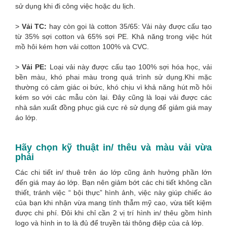
sử dụng khi đi công việc hoặc du lịch.
>
Vải TC:
hay còn gọi là cotton 35/65: Vải này được cấu tạo
từ 35% sợi cotton và 65% sợi PE. Khả năng trong việc hút
mồ hôi kém hơn vải cotton 100% và CVC.
>
Vải PE:
Loại vải này được cấu tạo 100% sợi hóa học, vải
bền màu, khó phai màu trong quá trình sử dụng.Khi mặc
thường có cảm giác oi bức, khó chịu vì khả năng hút mồ hôi
kém so với các mẫu còn lại. Đây cũng là loại vải được các
nhà sản xuất đồng phục giá cực rẻ sử dụng để giảm giá may
áo lớp.
Hãy chọn kỹ thuật in/ thêu và màu vải vừa
phải
Các chi tiết in/ thuê trên áo lớp cũng ảnh hưởng phần lớn
đến giá may áo lớp. Bạn nên giảm bớt các chi tiết không cần
thiết, tránh việc “ bội thực” hình ảnh, việc này giúp chiếc áo
của bạn khi nhận vừa mang tính thẫm mỹ cao, vừa tiết kiệm
được chi phí. Đôi khi chỉ cần 2 vị trí hình in/ thêu gồm hình
logo và hình in to là đủ để truyền tải thông điệp của cả lớp.