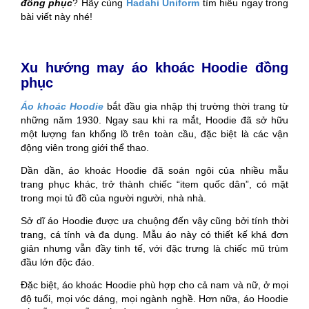
đồng phục
? Hãy cùng
Hadahi Uniform
tìm hiểu ngay trong
bài viết này nhé!
Xu hướng may áo khoác Hoodie đồng
phục
Áo khoác Hoodie
bắt đầu gia nhập thị trường thời trang từ
những năm 1930. Ngay sau khi ra mắt, Hoodie đã sở hữu
một lượng fan khổng lồ trên toàn cầu, đặc biệt là các vận
động viên trong giới thể thao.
Dần dần, áo khoác Hoodie đã soán ngôi của nhiều mẫu
trang phục khác, trở thành chiếc “item quốc dân”, có mặt
trong mọi tủ đồ của người người, nhà nhà.
Sở dĩ áo Hoodie được ưa chuộng đến vậy cũng bởi tính thời
trang, cá tính và đa dụng. Mẫu áo này có thiết kế khá đơn
giản nhưng vẫn đầy tinh tế, với đặc trưng là chiếc mũ trùm
đầu lớn độc đáo.
Đặc biệt, áo khoác Hoodie phù hợp cho cả nam và nữ, ở mọi
độ tuổi, mọi vóc dáng, mọi ngành nghề. Hơn nữa, áo Hoodie