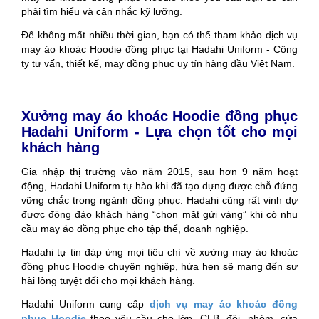
phải tìm hiểu và cân nhắc kỹ lưỡng.
Để không mất nhiều thời gian, bạn có thể tham khảo dịch vụ
may áo khoác Hoodie đồng phục tại Hadahi Uniform - Công
ty tư vấn, thiết kế, may đồng phục uy tín hàng đầu Việt Nam.
Xưởng may áo khoác Hoodie đồng phục
Hadahi Uniform - Lựa chọn tốt cho mọi
khách hàng
Gia nhập thị trường vào năm 2015, sau hơn 9 năm hoạt
động, Hadahi Uniform tự hào khi đã tạo dựng được chỗ đứng
vững chắc trong ngành đồng phục. Hadahi cũng rất vinh dự
được đông đảo khách hàng “chọn mặt gửi vàng” khi có nhu
cầu may áo đồng phục cho tập thể, doanh nghiệp.
Hadahi tự tin đáp ứng mọi tiêu chí về xưởng may áo khoác
đồng phục Hoodie chuyên nghiệp, hứa hẹn sẽ mang đến sự
hài lòng tuyệt đối cho mọi khách hàng.
Hadahi Uniform cung cấp
dịch vụ may áo khoác đồng
phục Hoodie
theo yêu cầu cho lớp, CLB, đội, nhóm, cửa