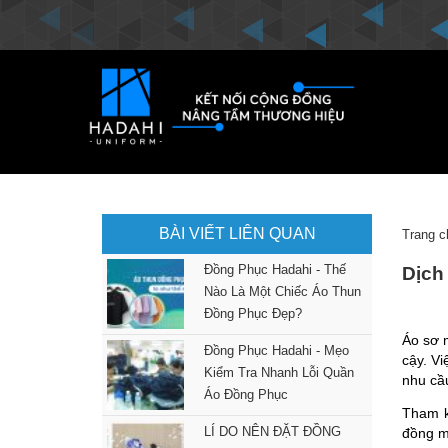
BÀI VIẾT LIÊN QUAN
Trang c
Đồng Phục Hadahi - Thế
Dịch
Nào Là Một Chiếc Áo Thun
Đồng Phục Đẹp?
Áo sơ 
Đồng Phục Hadahi - Mẹo
cậy. Vi
Kiểm Tra Nhanh Lỗi Quần
nhu cầ
Áo Đồng Phục
Tham 
LÍ DO NÊN ĐẶT ĐỒNG
đồng mi