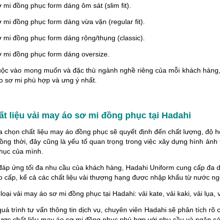
 mi đồng phục form dáng ôm sát (slim fit).
 mi đồng phục form dáng vừa vặn (regular fit).
 mi đồng phục form dáng rộng/thụng (classic).
ơ mi đồng phục form dáng oversize.
uộc vào mong muốn và đặc thù ngành nghề riêng của mỗi khách hàng, 
o sơ mi phù hợp và ưng ý nhất.
ất liệu vải may áo sơ mi đồng phục tại Hadahi
ựa chọn chất liệu may áo đồng phục sẽ quyết định đến chất lượng, độ 
ồng thời, đây cũng là yếu tố quan trọng trong việc xây dựng hình ản
hục của mình.
áp ứng tối đa nhu cầu của khách hàng, Hadahi Uniform cung cấp đa dạ
o cấp, kể cả các chất liệu vải thượng hạng được nhập khẩu từ nước ng
loại vải may áo sơ mi đồng phục tại Hadahi: vải kate, vải kaki, vải lụa, 
uá trình tư vấn thông tin dịch vụ, chuyên viên Hadahi sẽ phân tích rõ
ược chất liệu may áo sơ mi đồng phục phù hợp với nhu cầu và ngân sá