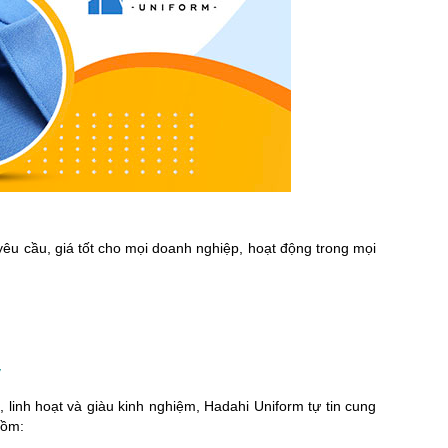
ng
chuộng tại Hadahi 2026 dành cho công ty, hội
loại và các ứng dụng thực
nhóm, sự kiện. [...]
trong thời [.
êu cầu, giá tốt cho mọi doanh nghiệp, hoạt động trong mọi
y
, linh hoạt và giàu kinh nghiệm, Hadahi Uniform tự tin cung
gồm: