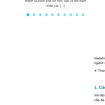
nhanh và kiểm soát tốt hơn, bạn có thể tham
được nhi
khảo các [...]
d
Hadahi
ngành 
➧ Tham 
1. C
Với đội
cấp đa