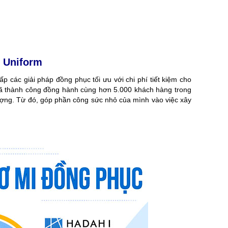
i Uniform
các giải pháp đồng phục tối ưu với chi phí tiết kiệm cho
 đã thành công đồng hành cùng hơn 5.000 khách hàng trong
lượng. Từ đó, góp phần công sức nhỏ của mình vào việc xây
Ể
XU HƯỚNG NHỮNG MẪU ÁO ĐỒNG PHỤC
VẢI CANVAS LÀ GÌ? ỨNG
ĐƯỢC ƯA CHUỘNG TẠI HADAHI 2026
XUẤT BALO, TÚI XÁ
n
Cập nhật các mẫu áo đồng phục được ưa
Vải canvas là gì? Tìm hi