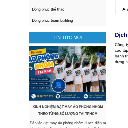
➤ 
Đồng phục thể thao
Đồng phục team building
Dịch
TIN TỨC MỚI
Công t
các tậ
hành t
dựng h
KINH NGHIỆM ĐẶT MAY ÁO PHÔNG NHÓM
KHÔNG CẦ
THEO TỪNG SỐ LƯỢNG TẠI TPHCM
SẴN VẪ
Để việc đặt may áo phông nhóm được diễn ra
Các mẫu áo