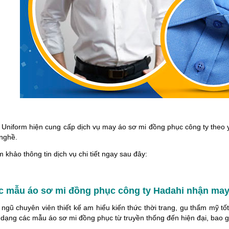
ều sự quan tâm của người làm
nghiệp: Tư vấn - Thiết kế - Xử lý đơn hà
oanh nghiệp trong [...]
nhanh chóng. Đa [...]
 Uniform hiện cung cấp dịch vụ may áo sơ mi đồng phục công ty theo y
nghề.
khảo thông tin dịch vụ chi tiết ngay sau đây:
ác mẫu áo sơ mi đồng phục công ty Hadahi nhận ma
 ngũ chuyên viên thiết kế am hiểu kiến thức thời trang, gu thẩm mỹ tốt
 dạng các mẫu áo sơ mi đồng phục từ truyền thống đến hiện đại, bao 