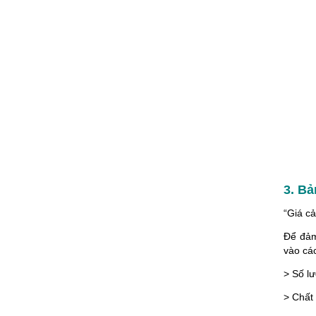
3. Bả
“Giá c
Để đảm
vào các
> Số l
> Chất