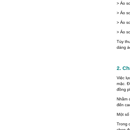
> Áo sơ
> Áo sơ
> Áo sơ
> Áo s
Tùy th
dáng á
2. Ch
Việc l
mặc. Đ
đồng p
Nhằm đ
đến ca
Một số 
Trong q
chọn đ