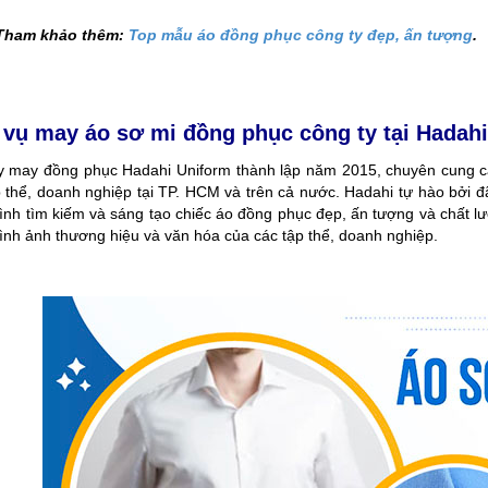
Tham khảo thêm:
Top mẫu áo đồng phục công ty đẹp, ấn tượng
.
 vụ may áo sơ mi đồng phục công ty tại Hadah
y may đồng phục Hadahi Uniform thành lập năm 2015, chuyên cung cấp 
p thể, doanh nghiệp tại TP. HCM và trên cả nước. Hadahi tự hào bởi
rình tìm kiếm và sáng tạo chiếc áo đồng phục đẹp, ấn tượng và chất 
ình ảnh thương hiệu và văn hóa của các tập thể, doanh nghiệp.
N CHỜ LÂU, ĐỒNG PHỤC MAY
ĐỔI MỚI MAY ĐỒNG PHỤC HỒ CHÍ MINH Đ
N ĐẸP VÀ CHUYÊN NGHIỆP
BỨT PHÁ 6 THÁNG CUỐI NĂM!
 đồng phục may sẵn đang nhận
Cung cấp giải pháp may đồng phục chuyê