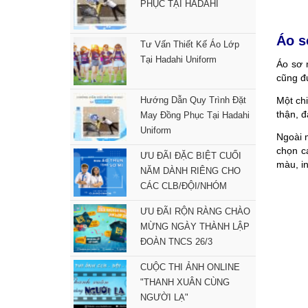
PHỤC TẠI HADAHI
Áo s
Tư Vấn Thiết Kế Áo Lớp
Tại Hadahi Uniform
Áo sơ 
cũng đ
Hướng Dẫn Quy Trình Đặt
Một chi
thận, đ
May Đồng Phục Tại Hadahi
Uniform
Ngoài m
chọn c
ƯU ĐÃI ĐẶC BIỆT CUỐI
màu, in
NĂM DÀNH RIÊNG CHO
CÁC CLB/ĐỘI/NHÓM
ƯU ĐÃI RỘN RÀNG CHÀO
MỪNG NGÀY THÀNH LẬP
ĐOÀN TNCS 26/3
CUỘC THI ẢNH ONLINE
"THANH XUÂN CÙNG
NGƯỜI LẠ"