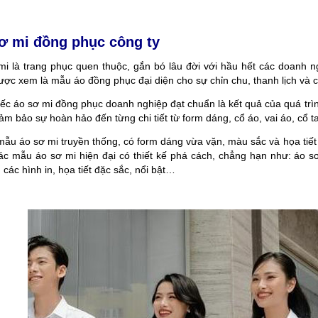
ơ mi đồng phục công ty
mi là trang phục quen thuộc, gắn bó lâu đời với hầu hết các doanh n
ược xem là mẫu áo đồng phục đại diện cho sự chỉn chu, thanh lịch và 
ếc áo sơ mi đồng phục doanh nghiệp đạt chuẩn là kết quả của quá trìn
ảm bảo sự hoàn hảo đến từng chi tiết từ form dáng, cổ áo, vai áo, cổ
ẫu áo sơ mi truyền thống, có form dáng vừa vặn, màu sắc và họa tiết 
ác mẫu áo sơ mi hiện đại có thiết kế phá cách, chẳng hạn như: áo sơ 
 các hình in, họa tiết đặc sắc, nổi bật…