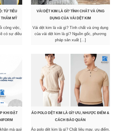
: TỪ TIÊU
VẢI DỆT KIM LÀ GÌ? TÍNH CHẤT VÀ ỨNG
Ị THẨM MỸ
DỤNG CỦA VẢI DỆT KIM
ỗi công việc,
Vải dệt kim là vải gì? Tính chất và ứng dụng
sẽ có sự điều
của vải dệt kim là gì? Nguồn gốc, phương
pháp sản xuất [...]
P KHI ĐẶT
ÁO POLO DỆT KIM LÀ GÌ? ƯU, NHƯỢC ĐIỂM &
NIFORM
CÁCH BẢO QUẢN
 khăn mà quý
Áo polo dệt kim là gì? Chất liệu may, ưu điểm,