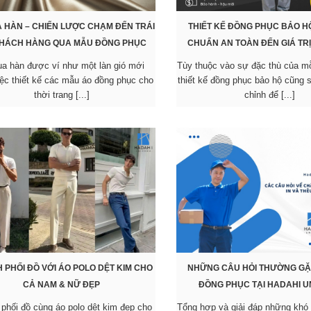
A HÀN – CHIẾN LƯỢC CHẠM ĐẾN TRÁI
THIẾT KẾ ĐỒNG PHỤC BẢO HỘ
KHÁCH HÀNG QUA MẪU ĐỒNG PHỤC
CHUẨN AN TOÀN ĐẾN GIÁ TR
lụa hàn được ví như một làn gió mới
Tùy thuộc vào sự đặc thù của m
iệc thiết kế các mẫu áo đồng phục cho
thiết kế đồng phục bảo hộ cũng 
thời trang [...]
chỉnh để [...]
 PHỐI ĐỒ VỚI ÁO POLO DỆT KIM CHO
NHỮNG CÂU HỎI THƯỜNG GẶ
CẢ NAM & NỮ ĐẸP
ĐỒNG PHỤC TẠI HADAHI U
 phối đồ cùng áo polo dệt kim đẹp cho
Tổng hợp và giải đáp những khó