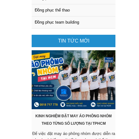
Đồng phục thể thao
Đồng phục team building
TIN TỨC MỚI
KINH NGHIỆM ĐẶT MAY ÁO PHÔNG NHÓM
KHÔNG CẦ
THEO TỪNG SỐ LƯỢNG TẠI TPHCM
SẴN VẪ
Để việc đặt may áo phông nhóm được diễn ra
Các mẫu áo