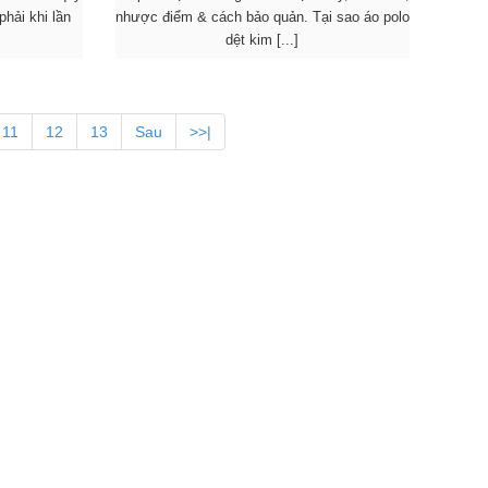
hải khi lần
nhược điểm & cách bảo quản. Tại sao áo polo
dệt kim [...]
11
12
13
Sau
>>|