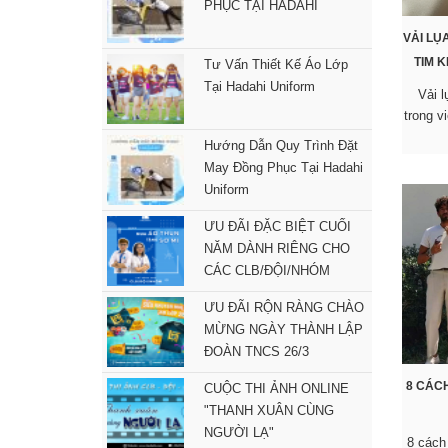
PHỤC TẠI HADAHI
VẢI LỤ
TIM 
Tư Vấn Thiết Kế Áo Lớp
Tại Hadahi Uniform
Vải 
trong v
Hướng Dẫn Quy Trình Đặt
May Đồng Phục Tại Hadahi
Uniform
ƯU ĐÃI ĐẶC BIỆT CUỐI
NĂM DÀNH RIÊNG CHO
CÁC CLB/ĐỘI/NHÓM
ƯU ĐÃI RỘN RÀNG CHÀO
MỪNG NGÀY THÀNH LẬP
ĐOÀN TNCS 26/3
8 CÁCH
CUỘC THI ẢNH ONLINE
"THANH XUÂN CÙNG
NGƯỜI LẠ"
8 cách