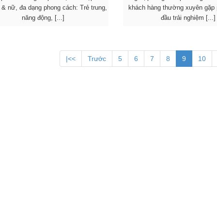
& nữ, đa dạng phong cách: Trẻ trung,
khách hàng thường xuyên gặp p
năng động, [...]
đầu trải nghiệm [...]
|<<
Trước
5
6
7
8
9
10