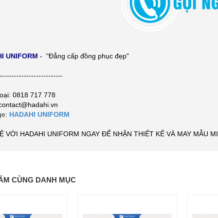
I UNIFORM
- "Đẳng cấp đồng phục đẹp"
--------------------------
hoại: 0818 717 778
 contact@hadahi.vn
ge:
HADAHI UNIFORM
HỆ VỚI HADAHI UNIFORM NGAY ĐỂ NHẬN THIẾT KẾ VÀ MAY MẪU MI
ẨM CÙNG DANH MỤC