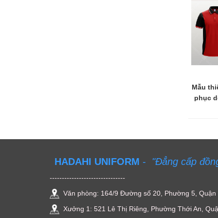
o thun VRED
Mẫu thiết kế áo thun đồng
Mẫu thi
phục doanh nghiệp T408
phục d
Liên hệ
Liên hệ
(New)
HADAHI UNIFORM
-
"Đẳng cấp đồn
-------------------------------
Văn phòng: 164/9 Đường số 20, Phường 5, Quận
Xưởng 1: 521 Lê Thị Riêng, Phường Thới An, Quậ