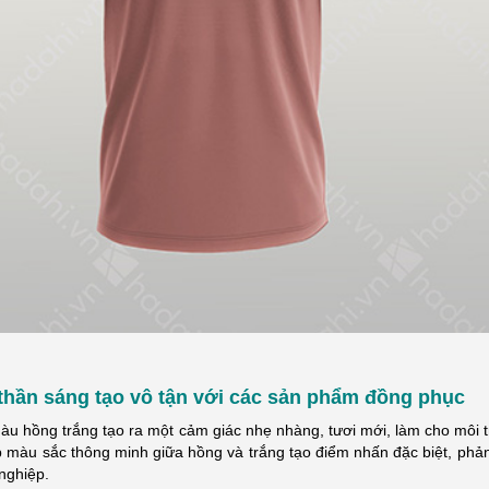
CHỜ LÂU, ĐỒNG PHỤC MAY
ĐỔI MỚI MAY ĐỒNG PHỤC HỒ CHÍ MINH ĐỂ
thần sáng tạo vô tận với các sản phẩm đồng phục
ĐẸP VÀ CHUYÊN NGHIỆP
BỨT PHÁ 6 THÁNG CUỐI NĂM!
àu hồng trắng tạo ra một cảm giác nhẹ nhàng, tươi mới, làm cho môi t
ồng phục may sẵn đang nhận
Cung cấp giải pháp may đồng phục chuyên
 màu sắc thông minh giữa hồng và trắng tạo điểm nhấn đặc biệt, phản 
sự quan tâm của người làm
nghiệp: Tư vấn - Thiết kế - Xử lý đơn hàng
nghiệp.