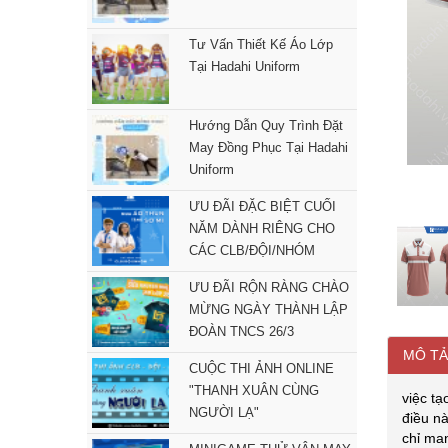
Tư Vấn Thiết Kế Áo Lớp
Tại Hadahi Uniform
Hướng Dẫn Quy Trình Đặt
May Đồng Phục Tại Hadahi
Uniform
ƯU ĐÃI ĐẶC BIỆT CUỐI
NĂM DÀNH RIÊNG CHO
CÁC CLB/ĐỘI/NHÓM
ƯU ĐÃI RỘN RÀNG CHÀO
MỪNG NGÀY THÀNH LẬP
ĐOÀN TNCS 26/3
MÔ TẢ
CUỘC THI ẢNH ONLINE
"THANH XUÂN CÙNG
việc tạ
NGƯỜI LẠ"
điều nà
chỉ ma