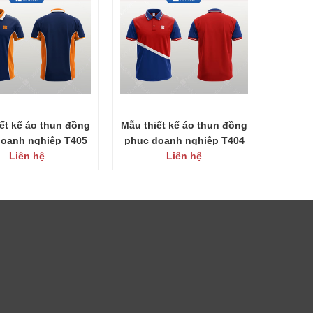
ết kế áo thun đồng
Mẫu thiết kế áo thun đồng
Mẫu th
oanh nghiệp T405
phục doanh nghiệp T404
phục 
Liên hệ
(New)
Liên hệ
(New)