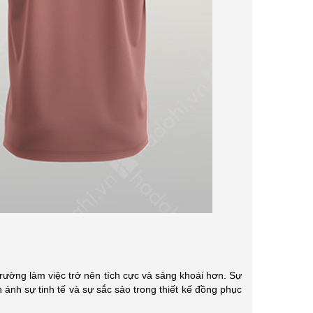
XU HƯỚNG NHỮNG MẪU ÁO ĐỒNG PHỤC
VẢI CANVAS LÀ GÌ? ỨNG D
ĐƯỢC ƯA CHUỘNG TẠI HADAHI 2026
XUẤT BALO, TÚI XÁCH
rường làm việc trở nên tích cực và sảng khoái hơn. Sự
Cập nhật các mẫu áo đồng phục được ưa
Vải canvas là gì? Tìm hiểu 
ánh sự tinh tế và sự sắc sảo trong thiết kế đồng phục
chuộng tại Hadahi 2026 dành cho công ty, hội
loại và các ứng dụng thực tế