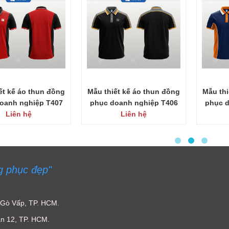
ết kế áo thun đồng
Mẫu thiết kế áo thun đồng
Mẫu thi
oanh nghiệp T407
phục doanh nghiệp T406
phục d
Liên hệ
(New)
Liên hệ
(New)
g phục đẹp"
 Gò Vấp, TP. HCM.
n 12, TP. HCM.