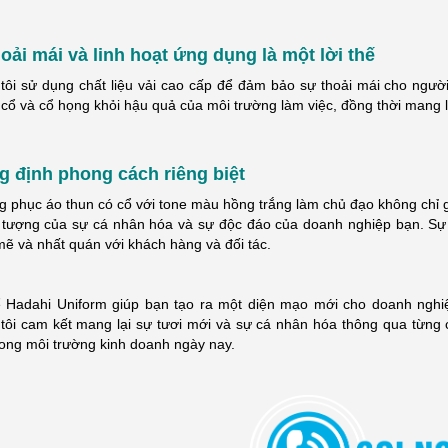
h nghiệp trong [...]
nhanh chóng. Đa [...]
oải mái và linh hoạt ứng dụng là một lời thế
tôi sử dụng chất liệu vải cao cấp để đảm bảo sự thoải mái cho người
cổ và cổ họng khỏi hậu quả của môi trường làm việc, đồng thời mang lạ
 định phong cách riêng biệt
g phục áo thun có cổ với tone màu hồng trắng làm chủ đạo không chỉ
u tượng của sự cá nhân hóa và sự độc đáo của doanh nghiệp bạn. Sự 
ẽ và nhất quán với khách hàng và đối tác.
 Hadahi Uniform giúp bạn tạo ra một diện mạo mới cho doanh nghi
tôi cam kết mang lại sự tươi mới và sự cá nhân hóa thông qua từng 
rong môi trường kinh doanh ngày nay.