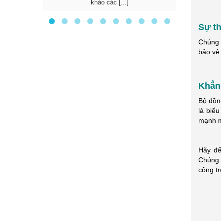
khảo các [...]
doan
Sự th
Chúng 
bảo vệ 
Khẳng
Bộ đồn
là biể
mạnh m
Hãy để
Chúng 
công t