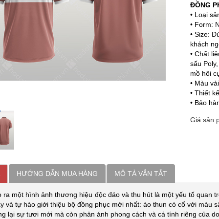
ĐỒNG P
• Loại s
• Form: 
• Size: Đ
khách ng
• Chất li
sấu Poly,
mồ hôi cự
• Màu vả
• Thiết k
• Bảo hà
Giá sản
HƯỚNG DẪN MUA HÀNG
MÔ TẢ VẮN TẮT
o ra một hình ảnh thương hiệu độc đáo và thu hút là một yếu tố quan 
y và tự hào giới thiệu bộ đồng phục mới nhất: áo thun có cổ với màu s
ng lại sự tươi mới mà còn phản ánh phong cách và cá tính riêng của d