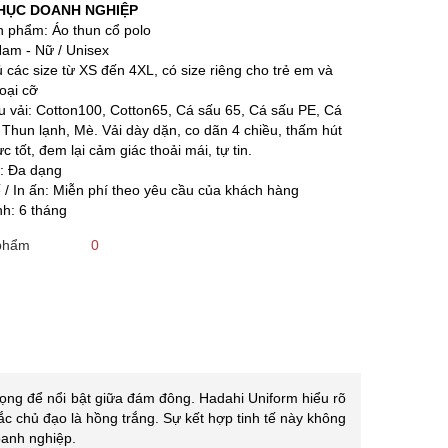
HỤC DOANH NGHIỆP
ản phẩm: Áo thun cổ polo
Nam - Nữ / Unisex
ủ các size từ XS đến 4XL, có size riêng cho trẻ em và
oại cỡ
ệu vải: Cotton100, Cotton65, Cá sấu 65, Cá sấu PE, Cá
 Thun lạnh, Mè. Vải dày dặn, co dãn 4 chiều, thấm hút
c tốt, đem lại cảm giác thoải mái, tự tin.
i: Đa dạng
ế / In ấn: Miễn phí theo yêu cầu của khách hàng
nh: 6 tháng
 phẩm
0
trọng để nổi bật giữa đám đông. Hadahi Uniform hiểu rõ
ắc chủ đạo là hồng trắng. Sự kết hợp tinh tế này không
oanh nghiệp.