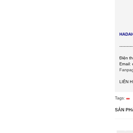
HADAH
---------
Điện t
Email:
Fanpa
LIÊN 
Tags:
SẢN PH