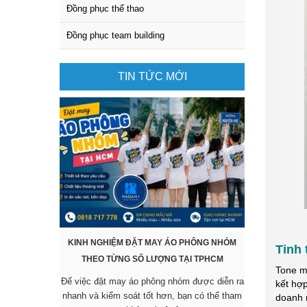
Đồng phục thể thao
Đồng phục team building
TIN TỨC MỚI
KINH NGHIỆM ĐẶT MAY ÁO PHÔNG NHÓM
KHÔNG CẦN 
Tinh 
THEO TỪNG SỐ LƯỢNG TẠI TPHCM
SẴN VẪN 
Tone m
Để việc đặt may áo phông nhóm được diễn ra
Các mẫu áo đ
kết hợp
nhanh và kiểm soát tốt hơn, bạn có thể tham
được nhiều 
doanh 