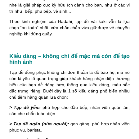
nhẹ là giải pháp cực kỳ hữu ích dành cho bạn, như ở các vị
trí như: bếp, phụ bếp, vệ sinh,..
Theo kinh nghiệm của Hadahi, tạp dề vải kaki vẫn là lựa
chọn “an toàn” nhất: vừa chắc chắn vừa giữ được vẻ chuyên
nghiệp khi đứng quầy.
Kiểu dáng – không chỉ để mặc mà còn để tạo
hình ảnh
Tạp dề đồng phục không chỉ đơn thuần là đồ bảo hộ, mà nó
còn là yếu tố quan trọng giúp khách hàng nhận diện thương
hiệu của bạn dễ dàng hơn, thông qua kiểu dáng, màu sắc
đặc trưng riêng. Dưới đây là 1 số kiểu dáng phổ biến nhiều
chủ tiệm hàng quán lựa chọn:
> Tạp dề yếm:
phù hợp cho đầu bếp, nhân viên quán ăn,
cần che chắn toàn diện.
> Tạp dề ngắn (nửa người):
gọn gàng, phù hợp nhân viên
phục vụ, barista.