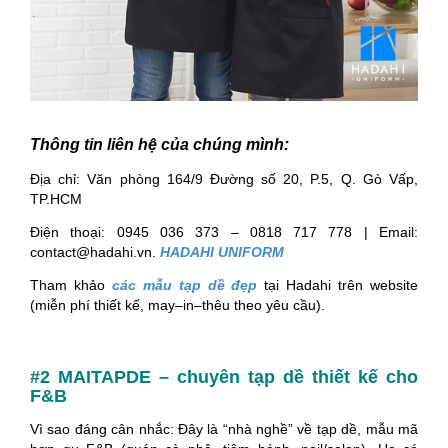
Thông tin liên hệ của chúng mình:
Địa chỉ: Văn phòng 164/9 Đường số 20, P.5, Q. Gò Vấp,
TP.HCM
Điện thoại: 0945 036 373 – 0818 717 778 | Email:
contact@hadahi.vn.
HADAHI UNIFORM
Tham khảo
các mẫu tạp dề đẹp
tại Hadahi trên website
(miễn phí thiết kế, may–in–thêu theo yêu cầu).
#2 MAITAPDE – chuyên tạp dề thiết kế cho
F&B
Vì sao đáng cân nhắc: Đây là “nhà nghề” về tạp dề, mẫu mã