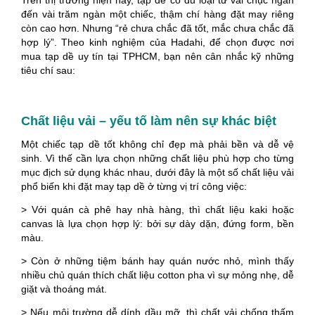
đến vài trăm ngàn một chiếc, thậm chí hàng đặt may riêng
còn cao hơn. Nhưng “rẻ chưa chắc đã tốt, mắc chưa chắc đã
hợp lý”. Theo kinh nghiệm của Hadahi, để chọn được nơi
mua tạp dề uy tín tại TPHCM, bạn nên cân nhắc kỹ những
tiêu chí sau:
Chất liệu vải – yếu tố làm nên sự khác biệt
Một chiếc tạp dề tốt không chỉ đẹp mà phải bền và dễ vệ
sinh. Vì thế cần lựa chọn những chất liệu phù hợp cho từng
mục địch sử dụng khác nhau, dưới đây là một số chất liệu vải
phổ biến khi đặt may tạp dề ở từng vị trí công việc:
> Với quán cà phê hay nhà hàng, thì chất liệu kaki hoặc
canvas là lựa chọn hợp lý: bởi sự dày dặn, đứng form, bền
màu.
> Còn ở những tiệm bánh hay quán nước nhỏ, mình thấy
nhiều chủ quán thích chất liệu cotton pha vì sự mỏng nhẹ, dễ
giặt và thoáng mát.
> Nếu môi trường dễ dính dầu mỡ, thì chất vải chống thấm