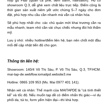
hợp gu F&B (quán cà phê, tiệm bánh, nail/salon). Họ có
showroom Q.3, dễ ghé xem chất liệu trực tiếp. Điểm cộng là
thời gian sản xuất niêm yết ước chừng 5–7 ngày cho đơn
đặt, phù hợp nhu cầu cần nhanh mà vẫn cá nhân hóa.
Sẽ phù hợp nhất cho: các chủ quán mới khai trương cần ra
mẫu nhanh; team nhỏ cần vài chục chiếc nhưng đòi hỏi thẩm
mỹ.
Lưu ý nhỏ: nhiều hotline/điểm liên hệ, bạn nên chốt một đầu
mối để cập nhật tiến độ cho gọn.
Thông tin liên hệ:
Showroom: 140/4 Võ Thị Sáu, P. Võ Thị Sáu, Q.3, TP.HCM.
mai-tap-de.webflow.iomaitpd.website3.me
Hotline: 0865 109 953 (Ms. Mai 0977 401 141).
Nhận xét cá nhân: Thế mạnh của MAITAPDE là “cá tính thiết
kế” và tốc độ. Nếu muốn tạp dề có điểm nhấn thị giác—ví dụ
phối da, túi to, form yếm hiện đại—thì khá hợp.