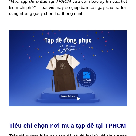
“
Mua tạp dề ở đâu tại TPHCM
vừa đảm bảo uy tín vừa tiết
kiệm chi phí?” – bài viết này sẽ giúp bạn có ngay câu trả lời,
cùng những gợi ý chọn lựa thông minh.
Tiêu chí chọn nơi mua tạp dề tại TPHCM
Trên thị trường hiện nay, tạp dề có đủ loại từ vài chục ngàn