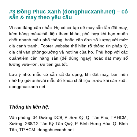
#3 Đồng Phục Xanh (dongphucxanh.net) – có
sẵn & may theo yêu cầu
Vì sao đáng cân nhắc: Họ có cả tạp dề may sẵn lẫn đặt may,
kèm bảng màu/chất liệu tham khảo; phù hợp khi bạn muốn
chốt nhanh mẫu phổ thông, hoặc cần đơn số lượng với mức
giá cạnh tranh. Footer website thể hiện rõ thông tin pháp lý,
địa chỉ văn phòng/xưởng và hotline của họ.
Phù hợp với các
quán/tiệm cần hàng sẵn (để dùng ngay) hoặc đặt may số
lượng vừa–lớn, ưu tiên giá tốt.
Lưu ý nhỏ: mẫu có sẵn rất đa dạng; khi đặt may, bạn nên
nhờ họ gửi ảnh/vải mẫu để khóa chất liệu trước khi sản xuất.
dongphucxanh.net
Thông tin liên hệ:
Văn phòng: 34 Đường DC9, P. Sơn Kỳ, Q. Tân Phú, TP.HCM;
Xưởng: 268/12 Tân Kỳ Tân Quý, P. Bình Hưng Hòa, Q. Bình
Tân, TP.HCM. dongphucxanh.net