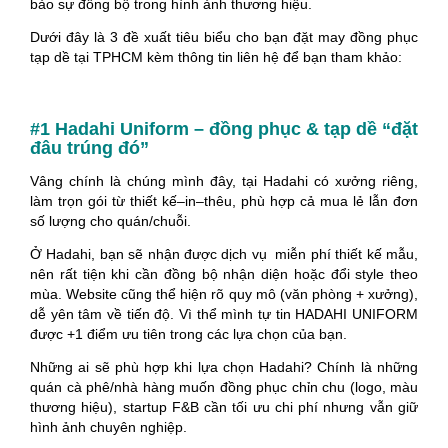
bảo sự đồng bộ trong hình ảnh thương hiệu.
Dưới đây là 3 đề xuất tiêu biểu cho bạn đặt may đồng phục
tạp dề tại TPHCM kèm thông tin liên hệ để bạn tham khảo:
#1 Hadahi Uniform – đồng phục & tạp dề “đặt
đâu trúng đó”
Vâng chính là chúng mình đây, tại Hadahi có xưởng riêng,
làm trọn gói từ thiết kế–in–thêu, phù hợp cả mua lẻ lẫn đơn
số lượng cho quán/chuỗi.
Ở Hadahi, bạn sẽ nhận được dịch vụ miễn phí thiết kế mẫu,
nên rất tiện khi cần đồng bộ nhận diện hoặc đổi style theo
mùa. Website cũng thể hiện rõ quy mô (văn phòng + xưởng),
dễ yên tâm về tiến độ. Vì thể mình tự tin HADAHI UNIFORM
được +1 điểm ưu tiên trong các lựa chọn của bạn.
Những ai sẽ phù hợp khi lựa chọn Hadahi? Chính là những
quán cà phê/nhà hàng muốn đồng phục chỉn chu (logo, màu
thương hiệu), startup F&B cần tối ưu chi phí nhưng vẫn giữ
hình ảnh chuyên nghiệp.