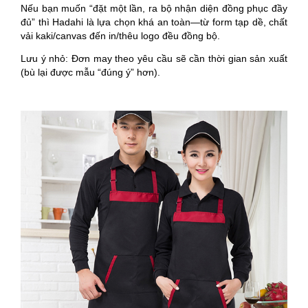
Nếu bạn muốn “đặt một lần, ra bộ nhận diện đồng phục đầy
đủ” thì Hadahi là lựa chọn khá an toàn—từ form tạp dề, chất
vải kaki/canvas đến in/thêu logo đều đồng bộ.
Lưu ý nhỏ: Đơn may theo yêu cầu sẽ cần thời gian sản xuất
(bù lại được mẫu “đúng ý” hơn).