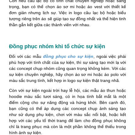
Còn nếu câu lạc bộ có tính chất chuyên nghiệp hoặc sang
trọng, bạn có thể chọn áo sơ mi hoặc áo vest với thiết kế
đơn giản nhưng lịch sự. Việc in logo câu lạc bộ hoặc biểu
tượng riêng trên áo sẽ giúp tạo sự đồng nhất và thể hiện tinh
thần gắn kết giữa các thành viên với nhau.
Đồng phục nhóm khi tổ chức sự kiện
Đối với các mẫu
đồng phục cho sự kiện
, ngoài việc phải
phù hợp với tính chất của sự kiện, thì sự sáng tạo mới lạ với
các concept chụp nhóm cũng quan trọng không kém. Với các
sự kiện chuyên nghiệp, hãy chọn áo sơ mi hoặc áo polo với
màu sắc trung tính, kết hợp in logo sự kiện thật trang nhã.
Còn với sự kiện ngoài trời hay lễ hội, các mẫu áo thun hoặc
hoodie màu sắc tươi sáng, có in họa tính bắt mắt là một
điểm cộng cho sự năng động và hứng khởi. Bên cạnh đó,
bạn cũng có thể áp dụng các concept chụp ảnh sáng tạo
như sử dụng phụ kiện, chơi với màu sắc nổi bật, hoặc kết
hợp với các yếu tố thời trang để làm cho đồng phục không
chỉ là trang phục mà còn là một phần không thể thiếu trong
hình ảnh sự kiện.