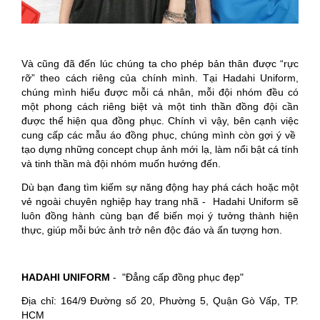
Và cũng đã đến lúc chúng ta cho phép bản thân được “rực
rỡ” theo cách riêng của chính mình. Tại Hadahi Uniform,
chúng mình hiểu được mỗi cá nhân, mỗi đội nhóm đều có
một phong cách riêng biệt và một tinh thần đồng đội cần
được thể hiện qua đồng phục. Chính vì vậy, bên cạnh việc
cung cấp các mẫu áo đồng phục, chúng mình còn gợi ý về
tạo dựng những concept chụp ảnh mới lạ, làm nổi bật cá tính
và tinh thần mà đội nhóm muốn hướng đến.
Dù bạn đang tìm kiếm sự năng động hay phá cách hoặc một
vẻ ngoài chuyên nghiệp hay trang nhã - Hadahi Uniform sẽ
luôn đồng hành cùng bạn để biến mọi ý tưởng thành hiện
thực, giúp mỗi bức ảnh trở nên độc đáo và ấn tượng hơn.
HADAHI UNIFORM
- "Đẳng cấp đồng phục đẹp"
Địa chỉ: 164/9 Đường số 20, Phường 5, Quận Gò Vấp, TP.
HCM