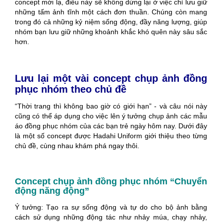
concept mới lạ, điều này sẽ không dừng lại ở việc chỉ lưu giữ
những tấm ảnh tĩnh một cách đơn thuần. Chúng còn mang
trong đó cả những kỷ niệm sống động, đầy năng lượng, giúp
nhóm bạn lưu giữ những khoảnh khắc khó quên này sâu sắc
hơn.
Lưu lại một vài concept chụp ảnh đồng
phục nhóm theo chủ đề
“Thời trang thì không bao giờ có giới hạn” - và câu nói này
cũng có thể áp dụng cho việc lên ý tưởng chụp ảnh các mẫu
áo đồng phục nhóm của các bạn trẻ ngày hôm nay. Dưới đây
là một số concept được Hadahi Uniform giới thiệu theo từng
chủ đề, cùng nhau khám phá ngay thôi.
Concept chụp ảnh đồng phục nhóm “Chuyển
động năng động”
Ý tưởng: Tạo ra sự sống động và tự do cho bộ ảnh bằng
cách sử dụng những động tác như nhảy múa, chạy nhảy,