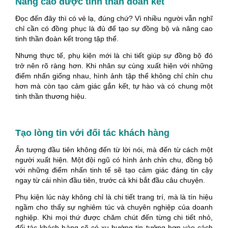
Nâng cao được tinh thần đoàn kết
Đọc đến đây thì có vẻ lạ, đúng chứ? Vì nhiều người vẫn nghĩ
chỉ cần có đồng phục là đủ để tạo sự đồng bộ và nâng cao
tinh thần đoàn kết trong tập thể.
Nhưng thực tế, phụ kiện mới là chi tiết giúp sự đồng bộ đó
trở nên rõ ràng hơn. Khi nhân sự cùng xuất hiện với những
điểm nhấn giống nhau, hình ảnh tập thể không chỉ chỉn chu
hơn mà còn tạo cảm giác gắn kết, tự hào và có chung một
tinh thần thương hiệu.
Tạo lòng tin với đối tác khách hàng
Ấn tượng đầu tiên không đến từ lời nói, mà đến từ cách một
người xuất hiện. Một đội ngũ có hình ảnh chỉn chu, đồng bộ
với những điểm nhấn tinh tế sẽ tạo cảm giác đáng tin cậy
ngay từ cái nhìn đầu tiên, trước cả khi bắt đầu câu chuyện.
Phụ kiện lúc này không chỉ là chi tiết trang trí, mà là tín hiệu
ngầm cho thấy sự nghiêm túc và chuyên nghiệp của doanh
nghiệp. Khi mọi thứ được chăm chút đến từng chi tiết nhỏ,
đối tác khách hàng sẽ có xu hướng tin tưởng hơn vào cách