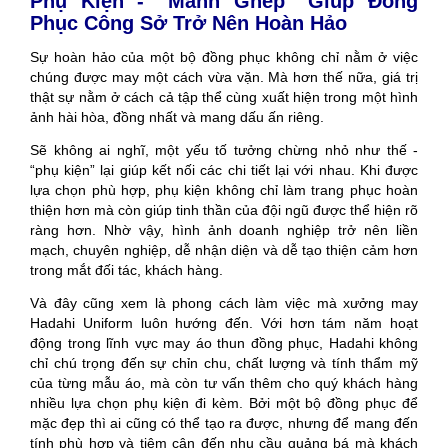
Phụ Kiện - “Mảnh Ghép” Giúp Đồng
Phục Công Sở Trở Nên Hoàn Hảo
Sự hoàn hảo của một bộ đồng phục không chỉ nằm ở việc
chúng được may một cách vừa vặn. Mà hơn thế nữa, giá trị
thật sự nằm ở cách cả tập thể cùng xuất hiện trong một hình
ảnh hài hòa, đồng nhất và mang dấu ấn riêng.
Sẽ không ai nghĩ, một yếu tố tưởng chừng nhỏ như thế -
“phụ kiện” lại giúp kết nối các chi tiết lại với nhau. Khi được
lựa chọn phù hợp, phụ kiện không chỉ làm trang phục hoàn
thiện hơn mà còn giúp tinh thần của đội ngũ được thể hiện rõ
ràng hơn. Nhờ vậy, hình ảnh doanh nghiệp trở nên liền
mạch, chuyên nghiệp, dễ nhận diện và dễ tạo thiện cảm hơn
trong mắt đối tác, khách hàng.
Và đây cũng xem là phong cách làm việc mà xưởng may
Hadahi Uniform luôn hướng đến. Với hơn tám năm hoạt
động trong lĩnh vực may áo thun đồng phục, Hadahi không
chỉ chú trọng đến sự chỉn chu, chất lượng và tính thẩm mỹ
của từng mẫu áo, mà còn tư vấn thêm cho quý khách hàng
nhiều lựa chọn phụ kiện đi kèm. Bởi một bộ đồng phục để
mặc đẹp thì ai cũng có thể tạo ra được, nhưng để mang đến
tính phù hợp và tiệm cận đến nhu cầu quảng bá mà khách