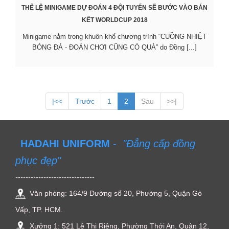
THỂ LỆ MINIGAME DỰ ĐOÁN 4 ĐỘI TUYỂN SẼ BƯỚC VÀO BÁN
KẾT WORLDCUP 2018
Minigame nằm trong khuôn khổ chương trình “CUỒNG NHIỆT
BÓNG ĐÁ - ĐOÁN CHƠI CŨNG CÓ QUÀ” do Đồng [...]
|<<
Trước
1
2
Sau
>>|
HADAHI UNIFORM
-
"Đẳng cấp đồng
phục đẹp"
-------------------------------
Văn phòng: 164/9 Đường số 20, Phường 5, Quận Gò
Vấp, TP. HCM.
Xưởng 1: 521 Lê Thị Riêng, Phường Thới An, Quận 12,