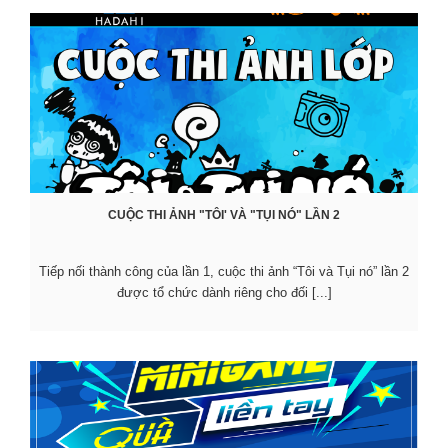
CUỘC THI ẢNH "TÔI' VÀ "TỤI NÓ" LẦN 2
Tiếp nối thành công của lần 1, cuộc thi ảnh “Tôi và Tụi nó” lần 2
được tổ chức dành riêng cho đối [...]