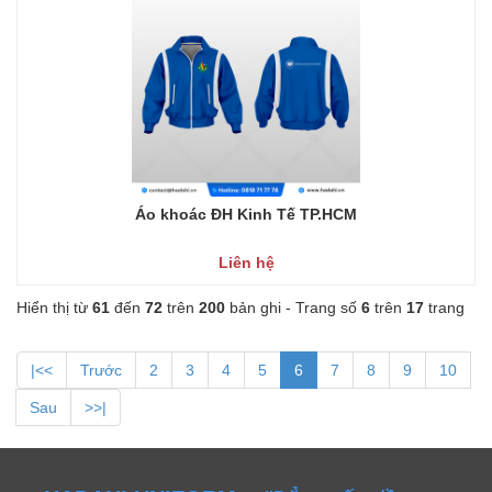
Áo khoác ĐH Kinh Tế TP.HCM
Liên hệ
Hiển thị từ
61
đến
72
trên
200
bản ghi - Trang số
6
trên
17
trang
|<<
Trước
2
3
4
5
6
7
8
9
10
Sau
>>|