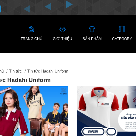
TRANG CHỦ
GIỚI THIỆU
SẢN PHẨM
CATEGORY
hủ
Tin tức
Tin tức Hadahi Uniform
tức Hadahi Uniform