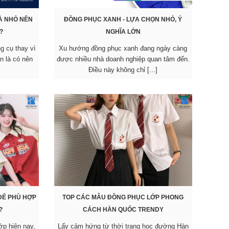
À NHỎ NÊN
ĐỒNG PHỤC XANH - LỰA CHỌN NHỎ, Ý
?
NGHĨA LỚN
g cụ thay vì
Xu hướng đồng phục xanh đang ngày càng
òn là có nên
được nhiều nhà doanh nghiệp quan tâm đến.
Điều này không chỉ [...]
ĐỂ PHÙ HỢP
TOP CÁC MẪU ĐỒNG PHỤC LỚP PHONG
?
CÁCH HÀN QUỐC TRENDY
ớp hiện nay,
Lấy cảm hứng từ thời trang học đường Hàn