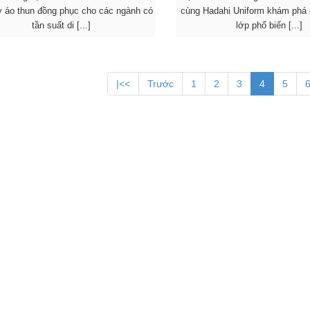
y áo thun đồng phục cho các ngành có
cùng Hadahi Uniform khám phá 
tần suất di [...]
lớp phổ biến [...]
|<<
Trước
1
2
3
4
5