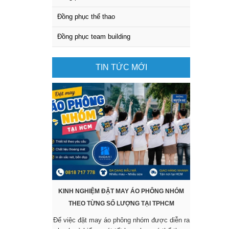
Đồng phục thể thao
Đồng phục team building
TIN TỨC MỚI
KINH NGHIỆM ĐẶT MAY ÁO PHÔNG NHÓM
KHÔNG CẦ
THEO TỪNG SỐ LƯỢNG TẠI TPHCM
SẴN VẪ
Để việc đặt may áo phông nhóm được diễn ra
Các mẫu áo