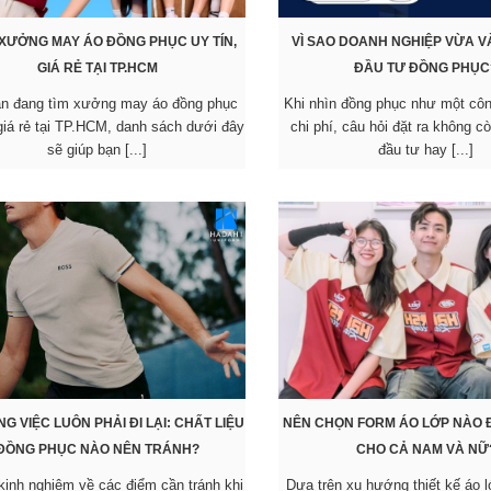
 XƯỞNG MAY ÁO ĐỒNG PHỤC UY TÍN,
VÌ SAO DOANH NGHIỆP VỪA V
GIÁ RẺ TẠI TP.HCM
ĐẦU TƯ ĐỒNG PHỤC
ạn đang tìm xưởng may áo đồng phục
Khi nhìn đồng phục như một côn
 giá rẻ tại TP.HCM, danh sách dưới đây
chi phí, câu hỏi đặt ra không c
sẽ giúp bạn [...]
đầu tư hay [...]
NG VIỆC LUÔN PHẢI ĐI LẠI: CHẤT LIỆU
NÊN CHỌN FORM ÁO LỚP NÀO 
ĐỒNG PHỤC NÀO NÊN TRÁNH?
CHO CẢ NAM VÀ NỮ
inh nghiệm về các điểm cần tránh khi
Dựa trên xu hướng thiết kế áo l