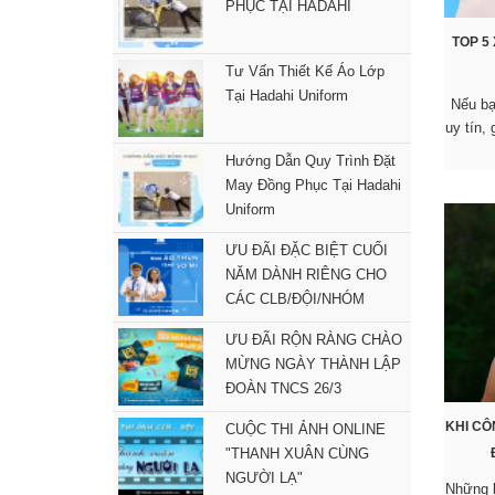
PHỤC TẠI HADAHI
TOP 5
Tư Vấn Thiết Kế Áo Lớp
Tại Hadahi Uniform
Nếu b
uy tín,
Hướng Dẫn Quy Trình Đặt
May Đồng Phục Tại Hadahi
Uniform
ƯU ĐÃI ĐẶC BIỆT CUỐI
NĂM DÀNH RIÊNG CHO
CÁC CLB/ĐỘI/NHÓM
ƯU ĐÃI RỘN RÀNG CHÀO
MỪNG NGÀY THÀNH LẬP
ĐOÀN TNCS 26/3
KHI CÔ
CUỘC THI ẢNH ONLINE
"THANH XUÂN CÙNG
NGƯỜI LẠ"
Những k