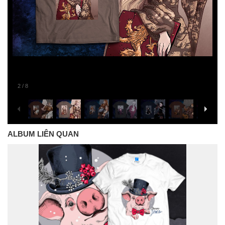
2
/
8
ALBUM LIÊN QUAN