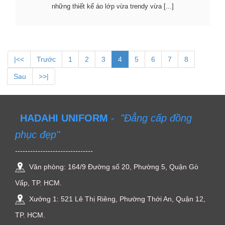
những thiết kế áo lớp vừa trendy vừa [...]
|<<
Trước
1
2
3
4
5
6
7
8
Sau
>>|
HADAHI UNIFORM
-
"Đẳng cấp đồng
phục đẹp"
-------------------------------
Văn phòng: 164/9 Đường số 20, Phường 5, Quận Gò
Vấp, TP. HCM.
Xưởng 1: 521 Lê Thị Riêng, Phường Thới An, Quận 12,
TP. HCM.