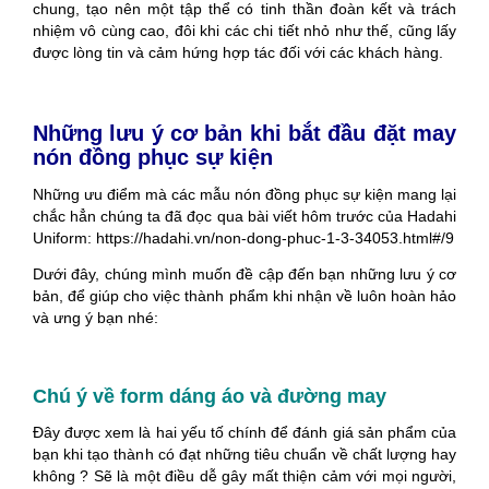
chung, tạo nên một tập thể có tinh thần đoàn kết và trách
nhiệm vô cùng cao, đôi khi các chi tiết nhỏ như thế, cũng lấy
được lòng tin và cảm hứng hợp tác đối với các khách hàng.
Những lưu ý cơ bản khi bắt đầu đặt may
nón đồng phục sự kiện
Những ưu điểm mà các mẫu nón đồng phục sự kiện mang lại
chắc hẳn chúng ta đã đọc qua bài viết hôm trước của Hadahi
Uniform: https://hadahi.vn/non-dong-phuc-1-3-34053.html#/9
Dưới đây, chúng mình muốn đề cập đến bạn những lưu ý cơ
bản, để giúp cho việc thành phẩm khi nhận về luôn hoàn hảo
và ưng ý bạn nhé:
Chú ý về form dáng áo và đường may
Đây được xem là hai yếu tố chính để đánh giá sản phẩm của
bạn khi tạo thành có đạt những tiêu chuẩn về chất lượng hay
không ? Sẽ là một điều dễ gây mất thiện cảm với mọi người,