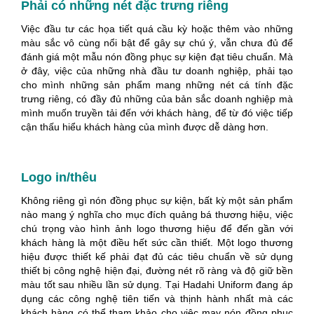
Phải có những nét đặc trưng riêng
Việc đầu tư các họa tiết quá cầu kỳ hoặc thêm vào những
màu sắc vô cùng nổi bật để gây sự chú ý, vẫn chưa đủ để
đánh giá một mẫu nón đồng phục sự kiện đạt tiêu chuẩn. Mà
ở đây, việc của những nhà đầu tư doanh nghiệp, phải tạo
cho mình những sản phẩm mang những nét cá tính đặc
trưng riêng, có đầy đủ những của bản sắc doanh nghiệp mà
mình muốn truyền tải đến với khách hàng, để từ đó việc tiếp
cận thấu hiểu khách hàng của mình được dễ dàng hơn.
Logo in/thêu
Không riêng gì nón đồng phục sự kiện, bất kỳ một sản phẩm
nào mang ý nghĩa cho mục đích quảng bá thương hiệu, việc
chú trọng vào hình ảnh logo thương hiệu để đến gần với
khách hàng là một điều hết sức cần thiết. Một logo thương
hiệu được thiết kế phải đạt đủ các tiêu chuẩn về sử dụng
thiết bị công nghệ hiện đại, đường nét rõ ràng và độ giữ bền
màu tốt sau nhiều lần sử dụng. Tại Hadahi Uniform đang áp
dụng các công nghệ tiên tiến và thịnh hành nhất mà các
khách hàng có thể tham khảo cho việc may nón đồng phục