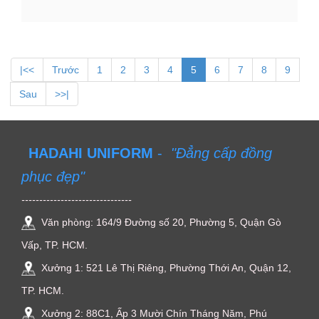
|<<
Trước
1
2
3
4
5
6
7
8
9
Sau
>>|
HADAHI UNIFORM
-
"Đẳng cấp đồng
phục đẹp"
-------------------------------
Văn phòng: 164/9 Đường số 20, Phường 5, Quận Gò
Vấp, TP. HCM.
Xưởng 1: 521 Lê Thị Riêng, Phường Thới An, Quận 12,
TP. HCM.
Xưởng 2: 88C1, Ấp 3 Mười Chín Tháng Năm, Phú