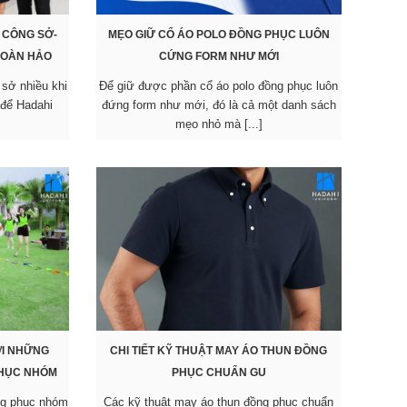
 CÔNG SỞ-
MẸO GIỮ CỔ ÁO POLO ĐỒNG PHỤC LUÔN
HOÀN HẢO
CỨNG FORM NHƯ MỚI
sở nhiều khi
Để giữ được phần cổ áo polo đồng phục luôn
 để Hadahi
đứng form như mới, đó là cả một danh sách
mẹo nhỏ mà [...]
I NHỮNG
CHI TIẾT KỸ THUẬT MAY ÁO THUN ĐỒNG
PHỤC NHÓM
PHỤC CHUẨN GU
ng phục nhóm
Các kỹ thuật may áo thun đồng phục chuẩn