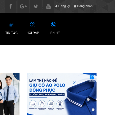
Đăng ký
Đăng nhập
TIN TỨC
HỎI ĐÁP
LIÊN HỆ