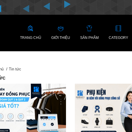
TRANG CHỦ
GIỚI THIỆU
SẢN PHẨM
CATEGORY
hủ
Tin tức
tức