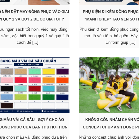
O NÊN ĐẶT MAY ĐỒNG PHỤC VÀO GIAI
PHỤ KIỆN ĐI KÈM ĐỒNG PHỤC
 QUÝ 1 VÀ QUÝ 2 ĐỂ CÓ GIÁ TỐT ?
“MẢNH GHÉP” TẠO NÊN SỰ 
 ưu ngân sách tốt hơn, việc may đồng
Phụ kiện đi kèm đồng phục công 
 sớm, đặc biệt trong quý 1 và quý 2 là
mới là yếu tố bị bỏ quên. Hãy
cách để [...]
Uniform giúp [...]
 MÀU VẢI CÁ SẤU - GỢI Ý CHO ÁO
KHÔNG CÒN NHÀM CHÁN VỚ
ĐỒNG PHỤC CỦA BẠN THU HÚT HƠN
CONCEPT CHỤP ẢNH ĐỒNG 
lựa chọn màu vải đồng phục dựa trên
Những concept chụp ảnh với đồ