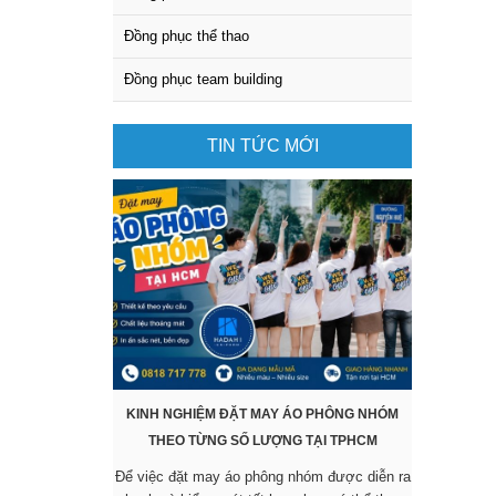
Đồng phục thể thao
Đồng phục team building
TIN TỨC MỚI
KINH NGHIỆM ĐẶT MAY ÁO PHÔNG NHÓM
KHÔNG CẦ
THEO TỪNG SỐ LƯỢNG TẠI TPHCM
SẴN VẪ
Để việc đặt may áo phông nhóm được diễn ra
Các mẫu áo