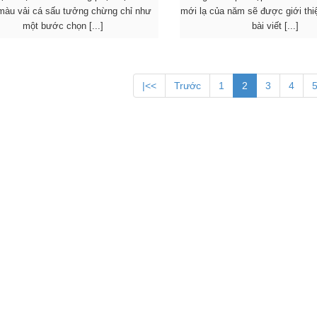
màu vải cá sấu tưởng chừng chỉ như
mới lạ của năm sẽ được giới thi
một bước chọn [...]
bài viết [...]
|<<
Trước
1
2
3
4