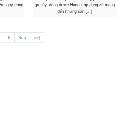
ệu ngay trong
gu này, đang được Hadahi áp dụng để mang
đến những sản [...]
5
6
Sau
>>|