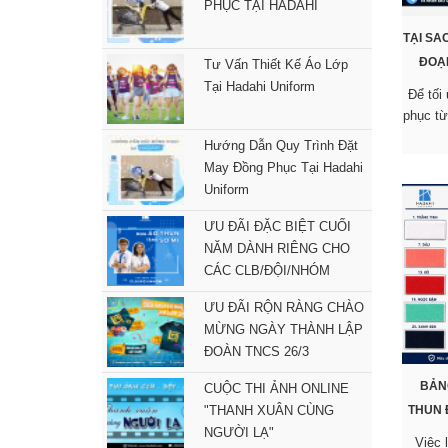
PHỤC TẠI HADAHI
TẠI SA
ĐOẠN
Tư Vấn Thiết Kế Áo Lớp
Tại Hadahi Uniform
Để tối
phục từ
Hướng Dẫn Quy Trình Đặt
May Đồng Phục Tại Hadahi
Uniform
ƯU ĐÃI ĐẶC BIỆT CUỐI
NĂM DÀNH RIÊNG CHO
CÁC CLB/ĐỘI/NHÓM
ƯU ĐÃI RỘN RÀNG CHÀO
MỪNG NGÀY THÀNH LẬP
ĐOÀN TNCS 26/3
BẢNG
CUỘC THI ẢNH ONLINE
"THANH XUÂN CÙNG
THUN 
NGƯỜI LẠ"
Việc 