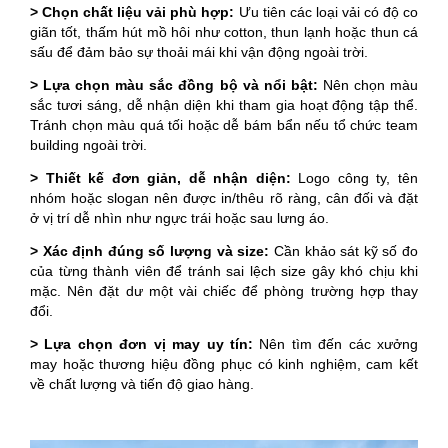
> Chọn chất liệu vải phù hợp:
Ưu tiên các loại vải có độ co
giãn tốt, thấm hút mồ hôi như cotton, thun lạnh hoặc thun cá
sấu để đảm bảo sự thoải mái khi vận động ngoài trời.
> Lựa chọn màu sắc đồng bộ và nổi bật:
Nên chọn màu
sắc tươi sáng, dễ nhận diện khi tham gia hoạt động tập thể.
Tránh chọn màu quá tối hoặc dễ bám bẩn nếu tổ chức team
building ngoài trời.
> Thiết kế đơn giản, dễ nhận diện:
Logo công ty, tên
nhóm hoặc slogan nên được in/thêu rõ ràng, cân đối và đặt
ở vị trí dễ nhìn như ngực trái hoặc sau lưng áo.
> Xác định đúng số lượng và size:
Cần khảo sát kỹ số đo
của từng thành viên để tránh sai lệch size gây khó chịu khi
mặc. Nên đặt dư một vài chiếc để phòng trường hợp thay
đổi.
> Lựa chọn đơn vị may uy tín:
Nên tìm đến các xưởng
may hoặc thương hiệu đồng phục có kinh nghiệm, cam kết
về chất lượng và tiến độ giao hàng.