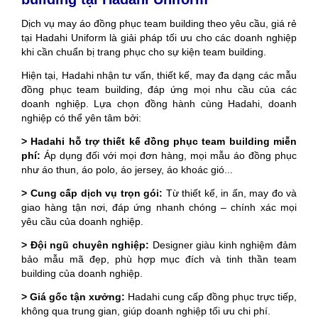
Dịch vụ may áo đồng phục team building theo yêu cầu, giá rẻ
tại Hadahi Uniform là giải pháp tối ưu cho các doanh nghiệp
khi cần chuẩn bị trang phục cho sự kiện team building.
Hiện tại, Hadahi nhận tư vấn, thiết kế, may đa dạng các mẫu
đồng phục team building, đáp ứng mọi nhu cầu của các
doanh nghiệp. Lựa chọn đồng hành cùng Hadahi, doanh
nghiệp có thể yên tâm bởi:
> Hadahi hỗ trợ thiết kế đồng phục team building miễn
phí:
Áp dụng đối với mọi đơn hàng, mọi mẫu áo đồng phục
như áo thun, áo polo, áo jersey, áo khoác gió...
> Cung cấp dịch vụ trọn gói:
Từ thiết kế, in ấn, may đo và
giao hàng tận nơi, đáp ứng nhanh chóng – chính xác mọi
yêu cầu của doanh nghiệp.
> Đội ngũ chuyên nghiệp:
Designer giàu kinh nghiệm đảm
bảo mẫu mã đẹp, phù hợp mục đích và tinh thần team
building của doanh nghiệp.
> Giá gốc tận xưởng:
Hadahi cung cấp đồng phục trực tiếp,
không qua trung gian, giúp doanh nghiệp tối ưu chi phí.