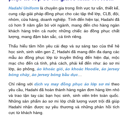
Hadahi Uniform
là chuyên gia trong lĩnh vực tư vấn, thiết kế,
cung cấp giải pháp đồng phục cho các tập thể lớp, CLB, đội,
nhóm, cửa hàng, doanh nghiệp. Tính đến hiện tại, Hadahi đã
có hơn 9 năm gắn bó với ngành, mang đến cho hàng ngàn
khách hàng trên cả nước những chiếc áo đồng phục chất
lượng, mang đậm bản sắc, cá tính riêng.
Thấu hiểu tâm hồn yêu cái đẹp và sự sáng tạo của thế hệ
học sinh, sinh viên gen Z, Hadahi đã mang đến đa dạng các
mẫu áo đồng phục lớp từ truyền thống đến hiện đại, mộc
mạc cho đến cá tính, phá cách, phải kể đến như: áo sơ mi
lớp, áo phông,
áo khoác gió
,
áo khoác Hoodie
,
áo jersey
bóng chày
,
áo jersey bóng bầu dục
…
Chỉ riêng với
dịch vụ may đồng phục áo lớp sơ mi
theo
yêu cầu, Hadahi đã hoàn thành hàng ngàn đơn hàng lớn nhỏ
và trao tận tay các bạn học sinh, sinh viên trên toàn quốc.
Những sản phẩm áo sơ mi lớp chất lượng vượt trội đã giúp
Hadahi nhận được sự yêu thương và những phản hồi tích
cực từ khách hàng.