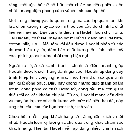
rằng, mỗi tập thể sẽ sở hữu một chiếc áo riêng biệt - độc
nhất - mang đậm phong cách và cá tính của tập thể.
Một trong những yếu tố quan trọng mà các lớp quan tâm khi
lựa chọn xưởng may áo sơ mi theo yêu cầu đó chính là chất
liệu vải may áo. Đây cũng là điều mà Hadahi luôn chú trọng.
Tại Hadahi, chất liệu may áo sơ mi rất đa dạng như vải kate,
cotton, silk, lụa… Mỗi tấm vải đều được Hadahi nhập từ các
thương hiệu uy tín, đảm bảo chất lượng tốt, tính thẩm mỹ
cao, phù hợp xu hướng thời trang hiện đại.
Ngoài ra, “giá cả cạnh tranh” chính là điểm mạnh giúp
Hadahi được khách hàng đánh giá cao. Hadahi áp dụng quy
trình khép kín, công nghệ máy móc hiện đại vào quá trình
sản xuất đồng phục. Điều này không những giúp thành phẩm
sơ mi đồng phục có chất lượng tốt, đồng đều mà còn giảm
thiểu tối đa các khoản chi phí. Từ đó, Hadahi mang đến dịch
vụ may áo lớp sơ mi chất lượng với mức giá siêu hạt dẻ, đáp
ứng nhu cầu của các bạn học sinh, sinh viên.
Chưa hết, nhằm giúp khách hàng có trải nghiệm dịch vụ tốt
nhất, Hadahi luôn kỹ lưỡng và chu đáo trong khâu chăm sóc
khách hàng. Hiện tại Hadahi vẫn áp dụng nhiều chính sách