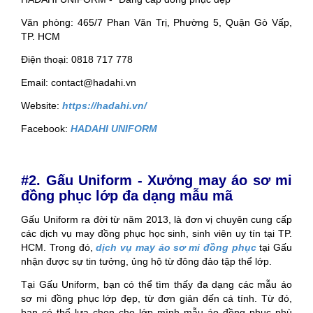
Văn phòng: 465/7 Phan Văn Trị, Phường 5, Quận Gò Vấp,
TP. HCM
Điện thoại: 0818 717 778
Email: contact@hadahi.vn
Website:
https://hadahi.vn/
Facebook:
HADAHI UNIFORM
#2. Gấu Uniform - Xưởng may áo sơ mi
đồng phục lớp đa dạng mẫu mã
Gấu Uniform ra đời từ năm 2013, là đơn vị chuyên cung cấp
các dịch vụ may đồng phục học sinh, sinh viên uy tín tại TP.
HCM. Trong đó,
dịch vụ may áo sơ mi đồng phục
tại Gấu
nhận được sự tin tưởng, ủng hộ từ đông đảo tập thể lớp.
Tại Gấu Uniform, bạn có thể tìm thấy đa dạng các mẫu áo
sơ mi đồng phục lớp đẹp, từ đơn giản đến cá tính. Từ đó,
bạn có thể lựa chọn cho lớp mình mẫu áo đồng phục phù