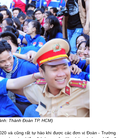
ng
chuộng tại Hadahi 2026 dành cho công ty, hội
loại và các ứng dụng thực
nhóm, sự kiện. [...]
trong thời [.
(ảnh: Thành Đoàn TP. HCM)
020 và cũng rất tự hào khi được các đơn vị Đoàn - Trường