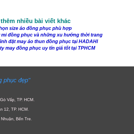
thêm nhiều bài viết khác
họn size áo đồng phục phù hợp
 mi đồng phục và những xu hướng thời trang
rình đặt may áo thun đồng phục tại HADAHI
ty may đồng phục uy tín giá tốt tại TPHCM
g phục đẹp"
 Gò Vấp, TP. HCM.
n 12, TP. HCM.
Nhuận, Bến Tre.