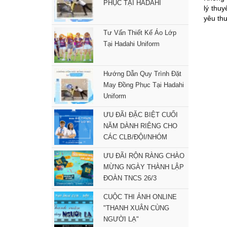
PHỤC TẠI HADAHI
lý thu
yêu thư
Tư Vấn Thiết Kế Áo Lớp
Tại Hadahi Uniform
Hướng Dẫn Quy Trình Đặt
May Đồng Phục Tại Hadahi
Uniform
ƯU ĐÃI ĐẶC BIỆT CUỐI
NĂM DÀNH RIÊNG CHO
CÁC CLB/ĐỘI/NHÓM
ƯU ĐÃI RỘN RÀNG CHÀO
MỪNG NGÀY THÀNH LẬP
ĐOÀN TNCS 26/3
CUỘC THI ẢNH ONLINE
"THANH XUÂN CÙNG
NGƯỜI LẠ"