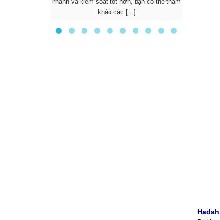
nhanh và kiểm soát tốt hơn, bạn có thể tham
được nhi
khảo các [...]
d
Hadahi