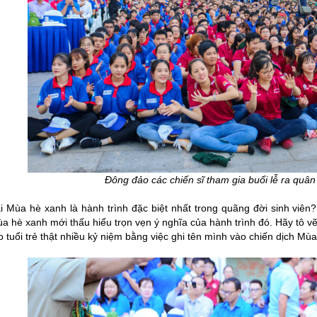
Đông đảo các chiến sĩ tham gia buổi lễ ra qu
i Mùa hè xanh là hành trình đặc biệt nhất trong quãng đời sinh viên
a hè xanh mới thấu hiểu trọn vẹn ý nghĩa của hành trình đó. Hãy tô vẽ
 tuổi trẻ thật nhiều kỷ niệm bằng việc ghi tên mình vào chiến dịch M
N CHỜ LÂU, ĐỒNG PHỤC MAY
ĐỔI MỚI MAY ĐỒNG PHỤC HỒ CHÍ MINH Đ
N ĐẸP VÀ CHUYÊN NGHIỆP
BỨT PHÁ 6 THÁNG CUỐI NĂM!
 đồng phục may sẵn đang nhận
Cung cấp giải pháp may đồng phục chuyê