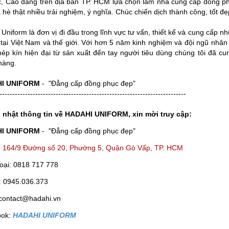
c, Cao đẳng trên địa bàn TP. HCM lựa chọn làm nhà cung cấp đồng phụ
hè thật nhiều trải nghiệm, ý nghĩa. Chúc chiến dịch thành công, tốt đẹ
Uniform là đơn vị đi đầu trong lĩnh vực tư vấn, thiết kế và cung cấp 
 tại Việt Nam và thế giới. Với hơn 5 năm kinh nghiệm và đội ngũ nhân
khép kín hiện đại từ sản xuất đến tay người tiêu dùng chúng tôi đã
hàng.
I UNIFORM
- "Đẳng cấp đồng phục đẹp"
-------------------------------------------------------------------------
 nhật thông tin về HADAHI UNIFORM, xin mời truy cập:
I UNIFORM
- "Đẳng cấp đồng phục đẹp"
ỉ: 164/9 Đường số 20, Phường 5, Quận Gò Vấp, TP. HCM
hoại: 0818 717 778
e: 0945.036.373
 contact@hadahi.vn
ok:
HADAHI UNIFORM