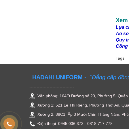
Xem 
Lựa c
Áo sơ
Quy t
Công 
Tags:
HADAHI UNIFORM
-
"Đẳng cấp đồn
-------------------------------
Văn phòng: 164/9 Đường số 20, Phường 5, Quận
Xưởng 1: 521 Lê Thị Riêng, Phường Thới An, Quậ
Xưởng 2: 88C1, Ấp 3 Mười Chín Tháng Năm, Phú 
Điện thoại: ‭0945 036 373‬ - 0818 717 778