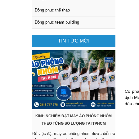
Đồng phục thể thao
Đồng phục team building
TIN TỨC MỚI
Có phả
dịch Mù
dấu cho
KINH NGHIỆM ĐẶT MAY ÁO PHÔNG NHÓM
KHÔNG CẦ
THEO TỪNG SỐ LƯỢNG TẠI TPHCM
SẴN VẪ
Để việc đặt may áo phông nhóm được diễn ra
Các mẫu áo