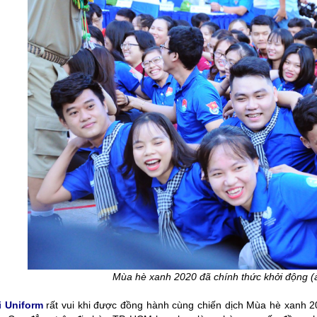
ều sự quan tâm của người làm
nghiệp: Tư vấn - Thiết kế - Xử lý đơn hà
oanh nghiệp trong [...]
nhanh chóng. Đa [...]
Mùa hè xanh 2020 đã chính thức khởi động 
 Uniform
rất vui khi được đồng hành cùng chiến dịch Mùa hè xanh 2