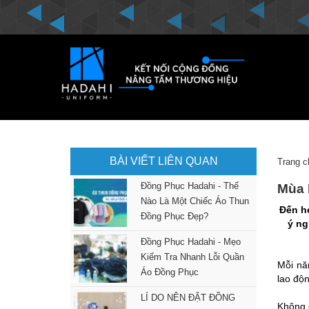
BÀI VIẾT LIÊN QUAN
Trang c
Đồng Phục Hadahi - Thế
Mùa 
Nào Là Một Chiếc Áo Thun
Đến hẹ
Đồng Phục Đẹp?
ý ng
Đồng Phục Hadahi - Mẹo
Kiểm Tra Nhanh Lỗi Quần
Mỗi nă
Áo Đồng Phục
lao độn
LÍ DO NÊN ĐẶT ĐỒNG
Không c