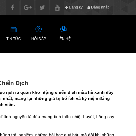
Đăng ký
Đăng nhập
TIN TỨC
HỎI ĐÁP
LIÊN HỆ
Chiến Dịch
 rục rịch ra quân khởi động chiến dịch mùa hè xanh đầy
nhất, mang lại những giá trị bổ ích và kỷ niệm đáng
h viên.
̃ tình nguyện là đều mang tinh thần nhiệt huyết, hăng say
i những trải nghiệm, những bài học quý báu mà đôi khi những