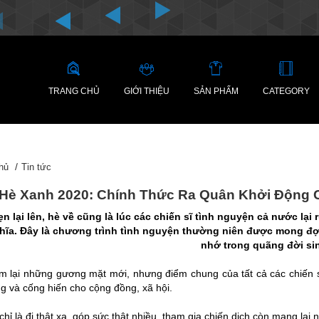
TRANG CHỦ
GIỚI THIỆU
SẢN PHẨM
CATEGORY
hủ
Tin tức
Hè Xanh 2020: Chính Thức Ra Quân Khởi Động 
n lại lên, hè về cũng là lúc các chiến sĩ tình nguyện cả nước lại
hĩa. Đây là chương trình tình nguyện thường niên được mong đợi 
nhớ trong quãng đời sin
m lại những gương mặt mới, nhưng điểm chung của tất cả các chiến si
g và cống hiến cho cộng đồng, xã hội.
hỉ là đi thật xa, góp sức thật nhiều, tham gia chiến dịch còn mang lạ