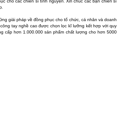
c cho các chiến sĩ tình nguyện. Xin chúc các bạn chiến sĩ
p.
những giải pháp về đồng phục cho tổ chức, cá nhân và doanh
 công tay nghề cao được chọn lọc kĩ lưỡng kết hợp với quy
 cung cấp hơn 1.000.000 sản phẩm chất lượng cho hơn 5000