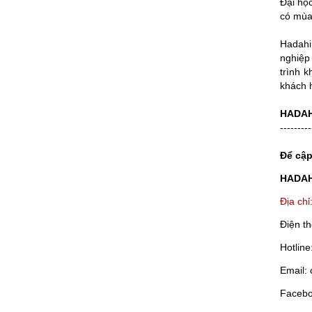
Đại họ
có mùa 
Hadahi 
nghiệp
trình 
khách 
HADAH
---------
Để cập
HADAH
Địa ch
Điện t
Hotlin
Email:
Facebo