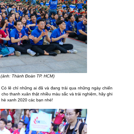
ân (ảnh: Thành Đoàn TP. HCM)
? Có lẽ chỉ những ai đã và đang trải qua những ngày chiến
 cho thanh xuân thật nhiều màu sắc và trải nghiệm, hãy ghi
ùa hè xanh 2020 các bạn nhé!
Ể
XU HƯỚNG NHỮNG MẪU ÁO ĐỒNG PHỤC
VẢI CANVAS LÀ GÌ? ỨNG
ĐƯỢC ƯA CHUỘNG TẠI HADAHI 2026
XUẤT BALO, TÚI XÁ
n
Cập nhật các mẫu áo đồng phục được ưa
Vải canvas là gì? Tìm hi