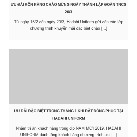
ƯU ĐÃI RỘN RÀNG CHÀO MỪNG NGÀY THÀNH LẬP ĐOÀN TNCS
26/3
Từ ngày 15/2 đến ngày 20/3, Hadahi Uniform gửi đến các lớp
chương trình khuyễn mãi đặc biệt chào [...]
ƯU ĐÃI ĐẶC BIỆT TRONG THÁNG 1 KHI ĐẶT ĐỒNG PHỤC TẠI
HADAHI UNIFORM
Nhằm tri ân khách hàng trong dịp NĂM MỚI 2019, HADAHI
UNIFORM dành tặng khách hàng chương trình ưu [...]